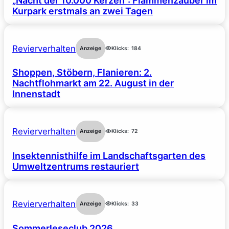
„Nacht der 10.000 Kerzen“: Flammenzauber im
Kurpark erstmals an zwei Tagen
Revierverhalten
Anzeige
Klicks:
184
Shoppen, Stöbern, Flanieren: 2.
Nachtflohmarkt am 22. August in der
Innenstadt
Revierverhalten
Anzeige
Klicks:
72
Insektennisthilfe im Landschaftsgarten des
Umweltzentrums restauriert
Revierverhalten
Anzeige
Klicks:
33
Sommerleseclub 2026