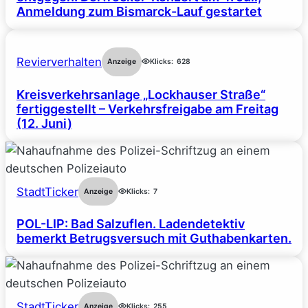
Anmeldung zum Bismarck-Lauf gestartet
Revierverhalten
Anzeige
Klicks:
628
Kreisverkehrsanlage „Lockhauser Straße“
fertiggestellt – Verkehrsfreigabe am Freitag
(12. Juni)
StadtTicker
Anzeige
Klicks:
7
POL-LIP: Bad Salzuflen. Ladendetektiv
bemerkt Betrugsversuch mit Guthabenkarten.
StadtTicker
Anzeige
Klicks:
255