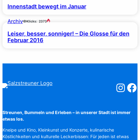
Innenstadt bewegt im Januar
Archiv
Klicks:
2373
Leiser, besser, sonniger! – Die Glosse für den
Februar 2016
Salzstreuner
Salzst
Streunen, Bummeln und Erleben – in unserer Stadt ist immer
etwas los.
Kneipe und Kino, Kleinkunst und Konzerte, kulinarische
Köstlichkeiten und kulturelle Leckerbissen: Für jeden ist etwas