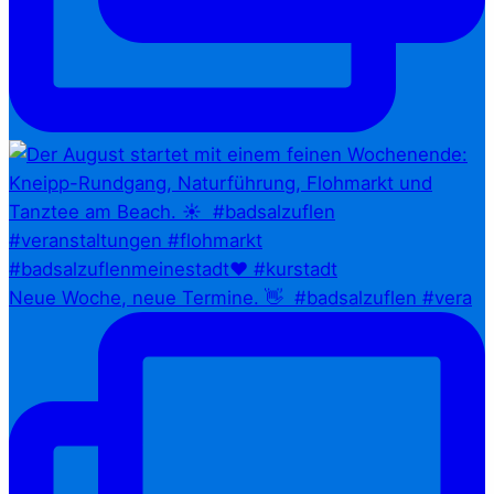
Neue Woche, neue Termine. 👋⁠ ⁠ #badsalzuflen #vera