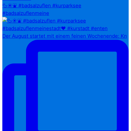
🦆☀️⛲ #badsalzuflen #kurparksee
#badsalzuflenmeine
Der August startet mit einem feinen Wochenende: Kn