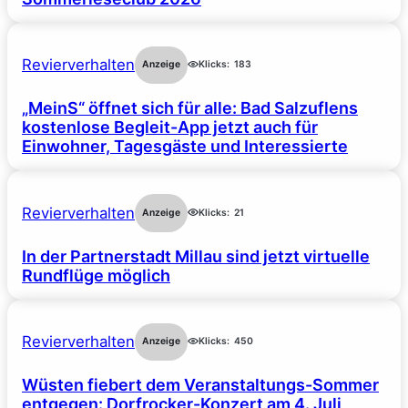
Revierverhalten
Anzeige
Klicks:
183
„MeinS“ öffnet sich für alle: Bad Salzuflens
kostenlose Begleit-App jetzt auch für
Einwohner, Tagesgäste und Interessierte
Revierverhalten
Anzeige
Klicks:
21
In der Partnerstadt Millau sind jetzt virtuelle
Rundflüge möglich
Revierverhalten
Anzeige
Klicks:
450
Wüsten fiebert dem Veranstaltungs-Sommer
entgegen: Dorfrocker-Konzert am 4. Juli,