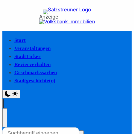
Anzeige
Start
Veranstaltungen
StadtTicker
Revierverhalten
Geschmackssachen
Stadtgeschichte(n)