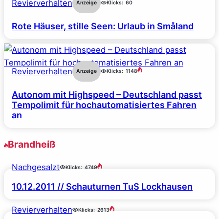
Revierverhalten
Anzeige
Klicks:
60
Rote Häuser, stille Seen: Urlaub in Småland
Revierverhalten
Anzeige
Klicks:
1148
Autonom mit Highspeed – Deutschland passt
Tempolimit für hochautomatisiertes Fahren
an
Brandheiß
Nachgesalzt
Klicks:
4749
10.12.2011 // Schauturnen TuS Lockhausen
Revierverhalten
Klicks:
2613