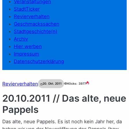
Veranstaltungen
StadtTicker
Revierverhalten
Geschmackssachen
Stadtgeschichte(n)
Archiv
Hier werben
Impressum
Datenschutzerklärung
Revierverhalten
20. Okt. 2011
Klicks:
3977
20.10.2011 // Das alte, neue
Pappels
Das alte, neue Pappels. Es ist noch kein Jahr her, da
haben wir von der Neueröffnung des Pappels (bzw.