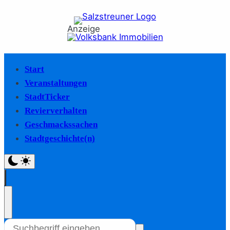
Anzeige
Start
Veranstaltungen
StadtTicker
Revierverhalten
Geschmackssachen
Stadtgeschichte(n)