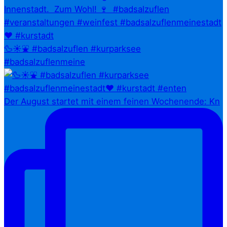
🦆☀️⛲ #badsalzuflen #kurparksee
#badsalzuflenmeine
Der August startet mit einem feinen Wochenende: Kn