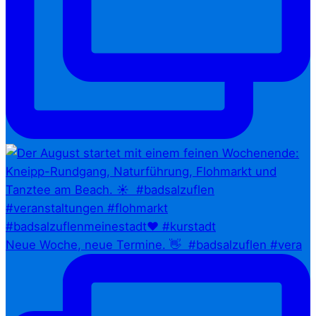
Neue Woche, neue Termine. 👋⁠ ⁠ #badsalzuflen #vera