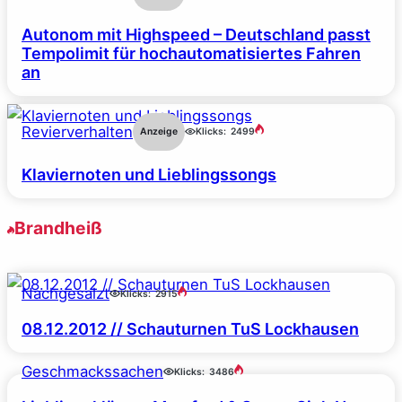
Autonom mit Highspeed – Deutschland passt
Tempolimit für hochautomatisiertes Fahren
an
Revierverhalten
Anzeige
Klicks:
2499
Klaviernoten und Lieblingssongs
Brandheiß
Nachgesalzt
Klicks:
2915
08.12.2012 // Schauturnen TuS Lockhausen
Geschmackssachen
Klicks:
3486