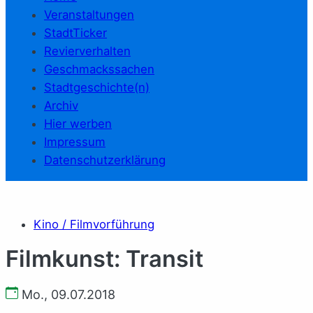
Veranstaltungen
StadtTicker
Revierverhalten
Geschmackssachen
Stadtgeschichte(n)
Archiv
Hier werben
Impressum
Datenschutzerklärung
Kino / Filmvorführung
Filmkunst: Transit
Mo., 09.07.2018