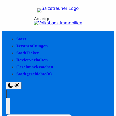
Anzeige
Start
Veranstaltungen
StadtTicker
Revierverhalten
Geschmackssachen
Stadtgeschichte(n)