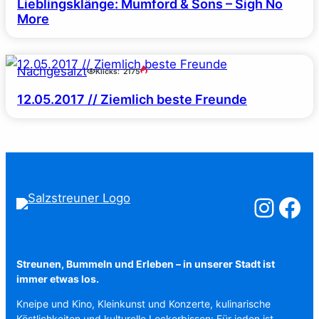
Lieblingsklänge: Mumford & Sons – Sigh No
More
Nachgesalzt
Klicks:
2175
12.05.2017 // Ziemlich beste Freunde
Salzstreuner a
Salzstreu
Streunen, Bummeln und Erleben – in unserer Stadt ist
immer etwas los.
Kneipe und Kino, Kleinkunst und Konzerte, kulinarische
Köstlichkeiten und kulturelle Leckerbissen: Für jeden ist