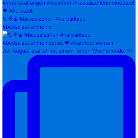
🦆☀️⛲ #badsalzuflen #kurparksee
#badsalzuflenmeine
Der August startet mit einem feinen Wochenende: Kn