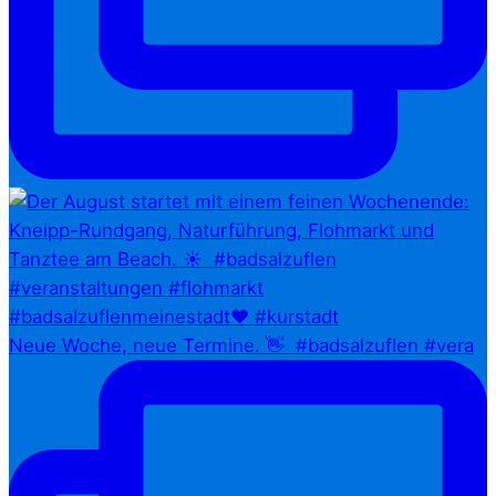
Neue Woche, neue Termine. 👋⁠ ⁠ #badsalzuflen #vera