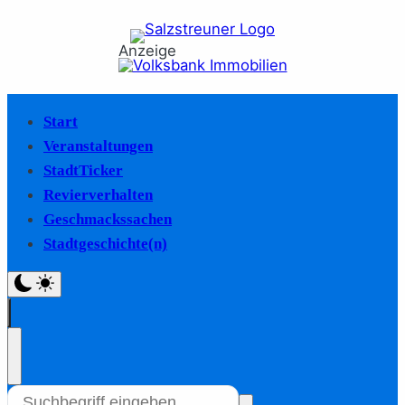
Anzeige
Start
Veranstaltungen
StadtTicker
Revierverhalten
Geschmackssachen
Stadtgeschichte(n)