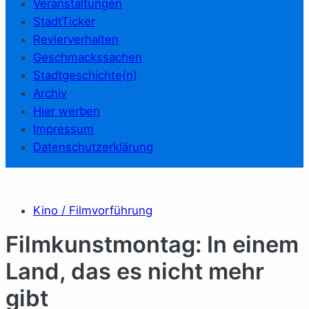
Veranstaltungen
StadtTicker
Revierverhalten
Geschmackssachen
Stadtgeschichte(n)
Archiv
Hier werben
Impressum
Datenschutzerklärung
Kino / Filmvorführung
Filmkunstmontag: In einem
Land, das es nicht mehr
gibt