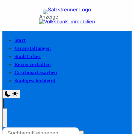
Anzeige
Start
Veranstaltungen
StadtTicker
Revierverhalten
Geschmackssachen
Stadtgeschichte(n)