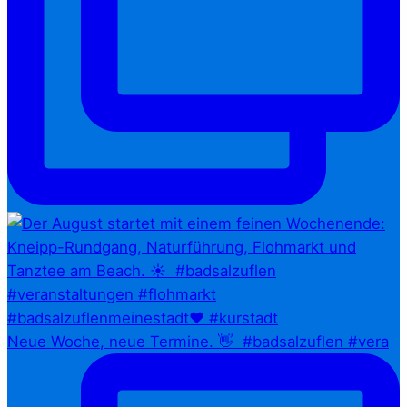
Neue Woche, neue Termine. 👋⁠ ⁠ #badsalzuflen #vera