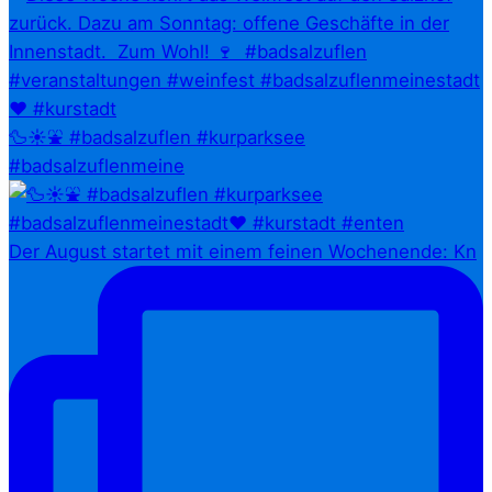
🦆☀️⛲ #badsalzuflen #kurparksee
#badsalzuflenmeine
Der August startet mit einem feinen Wochenende: Kn