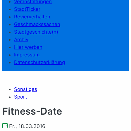
Veranstaltungen
StadtTicker
Revierverhalten
Geschmackssachen
Stadtgeschichte(n)
Archiv
Hier werben
Impressum
Datenschutzerklärung
Sonstiges
Sport
Fitness-Date
Fr., 18.03.2016