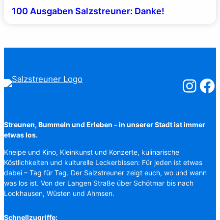
100 Ausgaben Salzstreuner: Danke!
Salzstreuner
Salzst
Streunen, Bummeln und Erleben – in unserer Stadt ist immer
etwas los.
Kneipe und Kino, Kleinkunst und Konzerte, kulinarische
Köstlichkeiten und kulturelle Leckerbissen: Für jeden ist etwas
dabei – Tag für Tag. Der Salzstreuner zeigt euch, wo und wann
was los ist. Von der Langen Straße über Schötmar bis nach
Lockhausen, Wüsten und Ahmsen.
Schnellzugriffe: