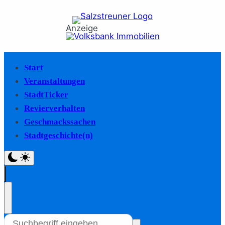
Anzeige
Start
Veranstaltungen
StadtTicker
Revierverhalten
Geschmackssachen
Stadtgeschichte(n)