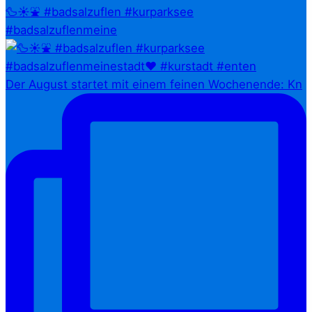
🦆☀️⛲ #badsalzuflen #kurparksee
#badsalzuflenmeine
Der August startet mit einem feinen Wochenende: Kn