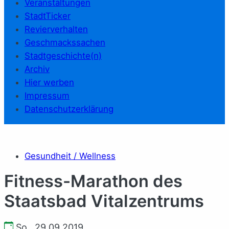
Veranstaltungen
StadtTicker
Revierverhalten
Geschmackssachen
Stadtgeschichte(n)
Archiv
Hier werben
Impressum
Datenschutzerklärung
Gesundheit / Wellness
Fitness-Marathon des
Staatsbad Vitalzentrums
So., 29.09.2019