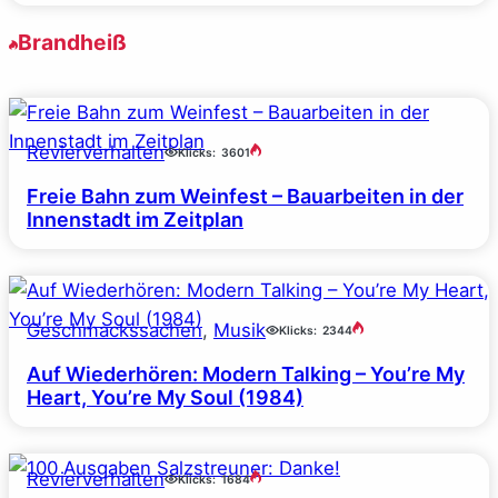
Brandheiß
Revierverhalten
Klicks:
3601
Freie Bahn zum Weinfest – Bauarbeiten in der
Innenstadt im Zeitplan
Geschmackssachen
, 
Musik
Klicks:
2344
Auf Wiederhören: Modern Talking – You’re My
Heart, You’re My Soul (1984)
Revierverhalten
Klicks:
1684