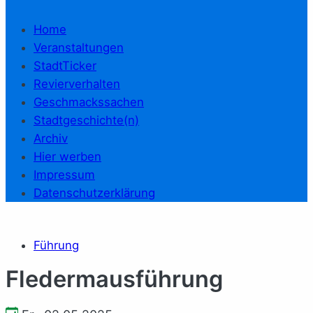
Home
Veranstaltungen
StadtTicker
Revierverhalten
Geschmackssachen
Stadtgeschichte(n)
Archiv
Hier werben
Impressum
Datenschutzerklärung
Führung
Fledermausführung