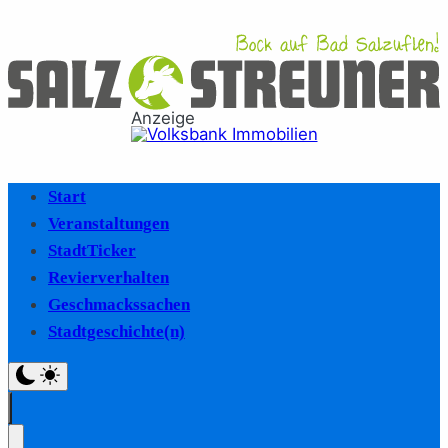
Anzeige
Start
Veranstaltungen
StadtTicker
Revierverhalten
Geschmackssachen
Stadtgeschichte(n)