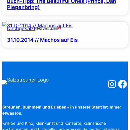
Buch-Tipp: The Beautiful Ones (Prince, Dan
Piepenbring)
Nachgesalzt
Klicks:
2388
31.10.2014 // Machos auf Eis
Salzstreuner
Salzst
Streunen, Bummeln und Erleben – in unserer Stadt ist immer
etwas los.
Kneipe und Kino, Kleinkunst und Konzerte, kulinarische
Köstlichkeiten und kulturelle Leckerbissen: Für jeden ist etwas