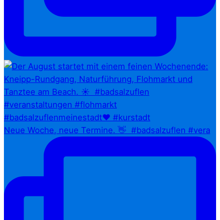
Neue Woche, neue Termine. 👋⁠ ⁠ #badsalzuflen #vera