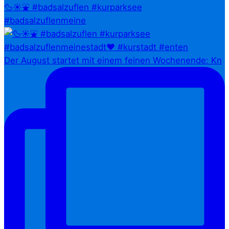
🦆☀️⛲ #badsalzuflen #kurparksee
#badsalzuflenmeine
Der August startet mit einem feinen Wochenende: Kn