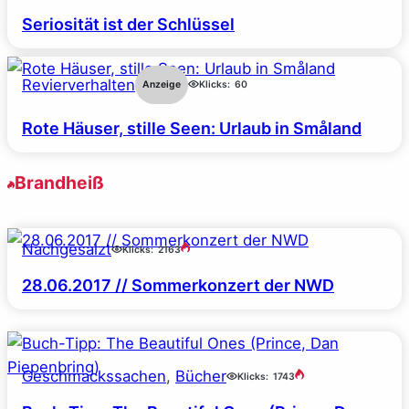
Seriosität ist der Schlüssel
Revierverhalten
Anzeige
Klicks:
60
Rote Häuser, stille Seen: Urlaub in Småland
Brandheiß
Nachgesalzt
Klicks:
2163
28.06.2017 // Sommerkonzert der NWD
Geschmackssachen
, 
Bücher
Klicks:
1743