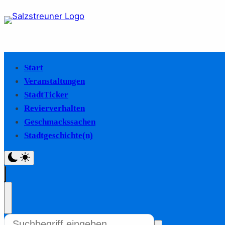
Start
Veranstaltungen
StadtTicker
Revierverhalten
Geschmackssachen
Stadtgeschichte(n)