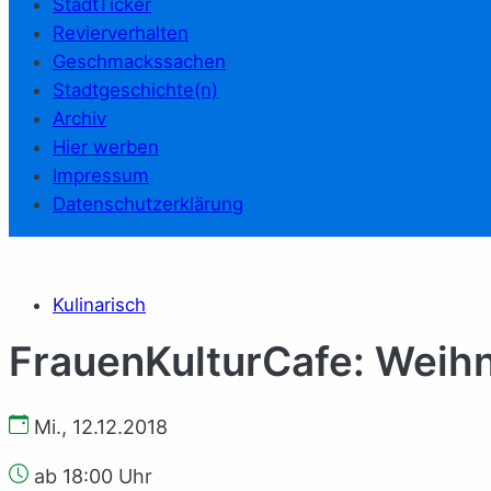
StadtTicker
Revierverhalten
Geschmackssachen
Stadtgeschichte(n)
Archiv
Hier werben
Impressum
Datenschutzerklärung
Kulinarisch
FrauenKulturCafe: Weihn
Mi., 12.12.2018
ab 18:00 Uhr