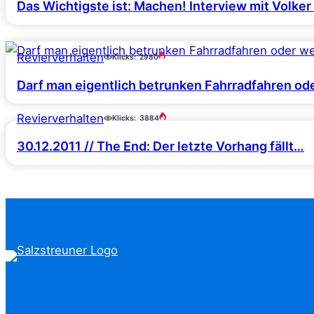
Das Wichtigste ist: Machen! Interview mit Volke
Revierverhalten
Klicks:
2980
Darf man eigentlich betrunken Fahrradfahren od
Revierverhalten
Klicks:
3884
30.12.2011 // The End: Der letzte Vorhang fällt…