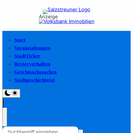
Anzeige
Start
Veranstaltungen
StadtTicker
Revierverhalten
Geschmackssachen
Stadtgeschichte(n)