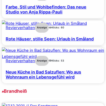
Farbe, Stil und Wohlbefinden: Das neue
Studio von Anja Rippa-Pauli
Revierverhalten
Anzeige
Klicks:
60
Rote Häuser, stille Seen: Urlaub in Småland
Revierverhalten
Anzeige
Klicks:
53
Neue Küche in Bad Salzuflen: Wo aus
Wohnraum ein Lebensgefühl wird
Brandheiß