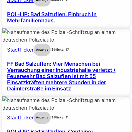
StadtTicker
Anzeige
Klicks:
26
POL-LIP: Bad Salzuflen. Einbruch in
Mehrfamilienhaus.
StadtTicker
Anzeige
Klicks:
17
FF Bad Salzuflen: Vier Menschen bei
Verrauchung einer Industriehalle verletzt /
Feuerwehr Bad Salzuflen ist mit 55
Einsatzkräften mehrere Stunden in der
Daimlerstraße im Einsatz
StadtTicker
Anzeige
Klicks:
11
POL-LIP: Bad Salzuflen. Container