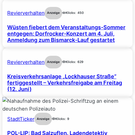
Revierverhalten
Anzeige
Klicks:
450
Wüsten fiebert dem Veranstaltungs-Sommer
entgegen: Dorfrocker-Konzert am 4. Juli,
Anmeldung zum Bismarck-Lauf gestartet
Revierverhalten
Anzeige
Klicks:
629
Kreisverkehrsanlage „Lockhauser Straße“
fertiggestellt – Verkehrsfreigabe am Freitag
(12. Juni)
StadtTicker
Anzeige
Klicks:
9
POL-LIP: Bad Salzuflen. Ladendetektiv