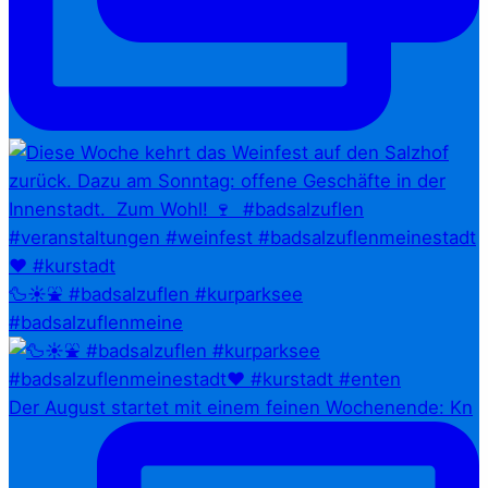
🦆☀️⛲ #badsalzuflen #kurparksee
#badsalzuflenmeine
Der August startet mit einem feinen Wochenende: Kn