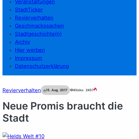
Veranstaltungen
StadtTicker
Revierverhalten
Geschmackssachen
Stadtgeschichte(n)
Archiv
Hier werben
Impressum
Datenschutzerklärung
Revierverhalten
15. Aug. 2017
Klicks:
2457
Neue Promis braucht die
Stadt