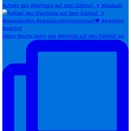
Auftakt des Weinfests auf dem Salzhof. 🍷 #badsalz
Diese Woche kehrt das Weinfest auf den Salzhof zur