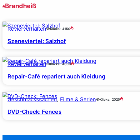
Brandheiß
Revierverhalten
Klicks:
4150
Szeneviertel: Salzhof
Revierverhalten
Klicks:
4038
Repair-Café repariert auch Kleidung
Geschmackssachen
, 
Filme & Serien
Klicks:
2025
DVD-Check: Fences