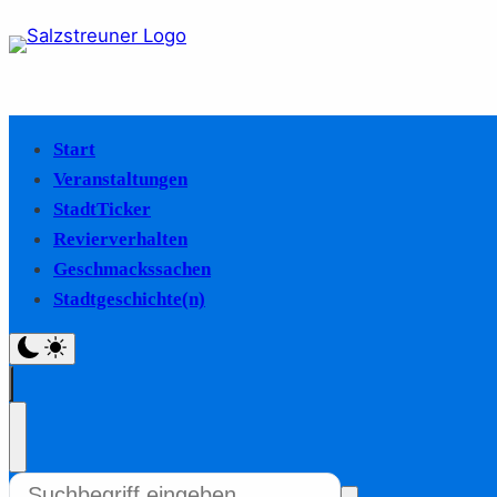
Start
Veranstaltungen
StadtTicker
Revierverhalten
Geschmackssachen
Stadtgeschichte(n)