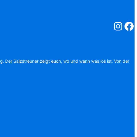
Salzstreuner
Salzst
ag. Der Salzstreuner zeigt euch, wo und wann was los ist. Von der