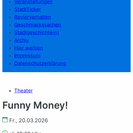
Veranstaltungen
StadtTicker
Revierverhalten
Geschmackssachen
Stadtgeschichte(n)
Archiv
Hier werben
Impressum
Datenschutzerklärung
Theater
Funny Money!
Fr., 20.03.2026