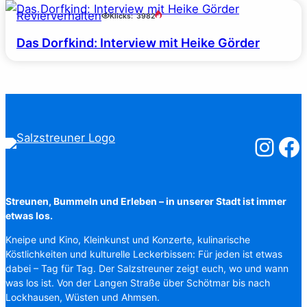
Revierverhalten
Klicks:
3982
Das Dorfkind: Interview mit Heike Görder
Salzstreuner
Salzst
Streunen, Bummeln und Erleben – in unserer Stadt ist immer
etwas los.
Kneipe und Kino, Kleinkunst und Konzerte, kulinarische
Köstlichkeiten und kulturelle Leckerbissen: Für jeden ist etwas
dabei – Tag für Tag. Der Salzstreuner zeigt euch, wo und wann
was los ist. Von der Langen Straße über Schötmar bis nach
Lockhausen, Wüsten und Ahmsen.