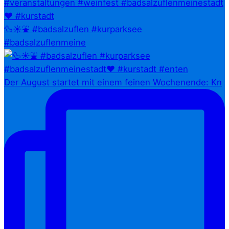
🦆☀️⛲ #badsalzuflen #kurparksee
#badsalzuflenmeine
Der August startet mit einem feinen Wochenende: Kn