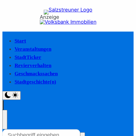
Anzeige
Start
Veranstaltungen
StadtTicker
Revierverhalten
Geschmackssachen
Stadtgeschichte(n)