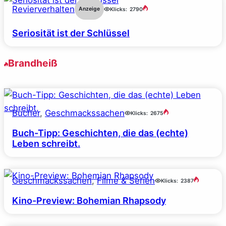
Revierverhalten
Anzeige
Klicks:
2790
Seriosität ist der Schlüssel
Brandheiß
Bücher
, 
Geschmackssachen
Klicks:
2675
Buch-Tipp: Geschichten, die das (echte)
Leben schreibt.
Geschmackssachen
, 
Filme & Serien
Klicks:
2387
Kino-Preview: Bohemian Rhapsody