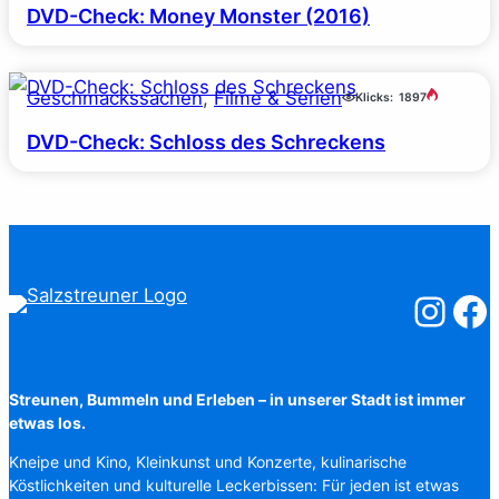
DVD-Check: Money Monster (2016)
Geschmackssachen
, 
Filme & Serien
Klicks:
1897
DVD-Check: Schloss des Schreckens
Salzstreuner
Salzst
Streunen, Bummeln und Erleben – in unserer Stadt ist immer
etwas los.
Kneipe und Kino, Kleinkunst und Konzerte, kulinarische
Köstlichkeiten und kulturelle Leckerbissen: Für jeden ist etwas