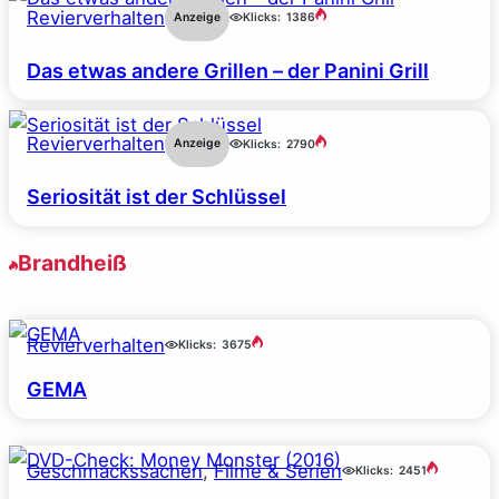
Revierverhalten
Anzeige
Klicks:
1386
Das etwas andere Grillen – der Panini Grill
Revierverhalten
Anzeige
Klicks:
2790
Seriosität ist der Schlüssel
Brandheiß
Revierverhalten
Klicks:
3675
GEMA
Geschmackssachen
, 
Filme & Serien
Klicks:
2451