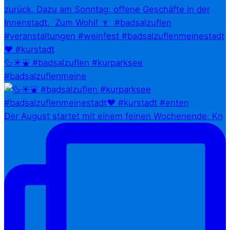
🦆☀️⛲ #badsalzuflen #kurparksee
#badsalzuflenmeine
Der August startet mit einem feinen Wochenende: Kn