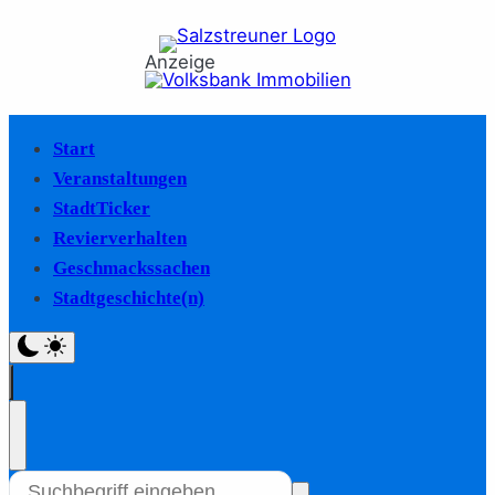
Anzeige
Start
Veranstaltungen
StadtTicker
Revierverhalten
Geschmackssachen
Stadtgeschichte(n)