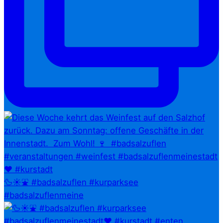
🦆☀️⛲ #badsalzuflen #kurparksee
#badsalzuflenmeine