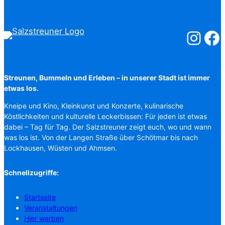
Salzstreuner
Salzst
Streunen, Bummeln und Erleben – in unserer Stadt ist immer
etwas los.
Kneipe und Kino, Kleinkunst und Konzerte, kulinarische
Köstlichkeiten und kulturelle Leckerbissen: Für jeden ist etwas
dabei – Tag für Tag. Der Salzstreuner zeigt euch, wo und wann
was los ist. Von der Langen Straße über Schötmar bis nach
Lockhausen, Wüsten und Ahmsen.
Schnellzugriffe:
Startseite
Veranstaltungen
Hier werben