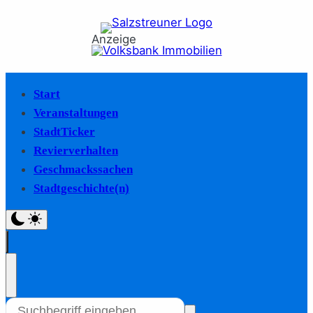
Anzeige
Start
Veranstaltungen
StadtTicker
Revierverhalten
Geschmackssachen
Stadtgeschichte(n)