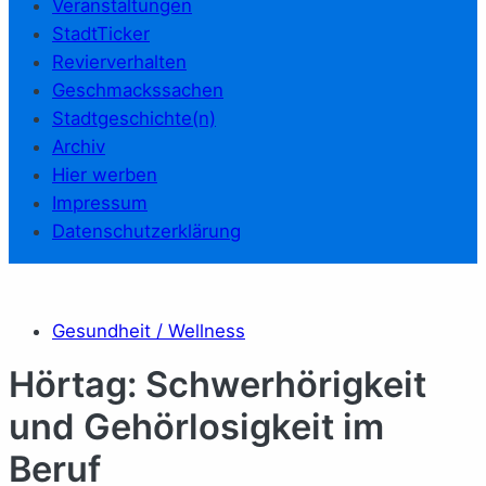
Veranstaltungen
StadtTicker
Revierverhalten
Geschmackssachen
Stadtgeschichte(n)
Archiv
Hier werben
Impressum
Datenschutzerklärung
Gesundheit / Wellness
Hörtag: Schwerhörigkeit
und Gehörlosigkeit im
Beruf