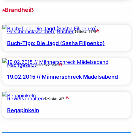
Brandheiß
Geschmackssachen
, 
Bücher
Klicks:
1475
Buch-Tipp: Die Jagd (Sasha Filipenko)
Nachgesalzt
Klicks:
2581
19.02.2015 // Männerschreck Mädelsabend
Revierverhalten
Klicks:
2171
Begapinkeln