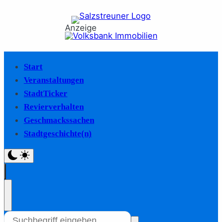
Anzeige
Start
Veranstaltungen
StadtTicker
Revierverhalten
Geschmackssachen
Stadtgeschichte(n)