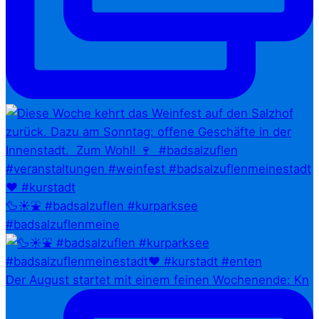
🦆☀️⛲ #badsalzuflen #kurparksee
#badsalzuflenmeine
Der August startet mit einem feinen Wochenende: Kn