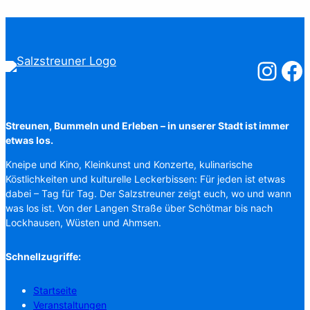
Salzstreuner
Salzst
Streunen, Bummeln und Erleben – in unserer Stadt ist immer
etwas los.
Kneipe und Kino, Kleinkunst und Konzerte, kulinarische
Köstlichkeiten und kulturelle Leckerbissen: Für jeden ist etwas
dabei – Tag für Tag. Der Salzstreuner zeigt euch, wo und wann
was los ist. Von der Langen Straße über Schötmar bis nach
Lockhausen, Wüsten und Ahmsen.
Schnellzugriffe:
Startseite
Veranstaltungen