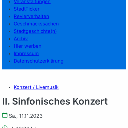
Veranstaltungen
StadtTicker
Revierverhalten
Geschmackssachen
Stadtgeschichte(n)
Archiv
Hier werben
Impressum
Datenschutzerklärung
Konzert / Livemusik
II. Sinfonisches Konzert
Sa., 11.11.2023