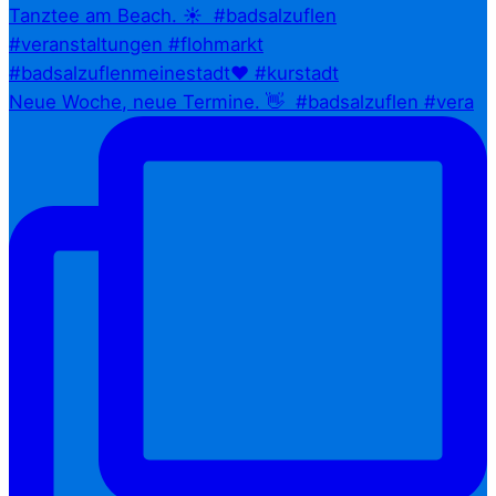
Neue Woche, neue Termine. 👋⁠ ⁠ #badsalzuflen #vera