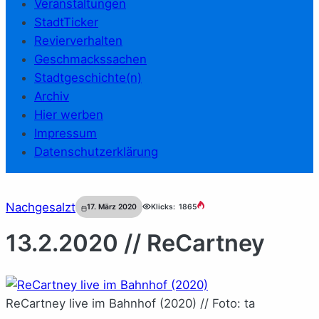
Veranstaltungen
StadtTicker
Revierverhalten
Geschmackssachen
Stadtgeschichte(n)
Archiv
Hier werben
Impressum
Datenschutzerklärung
Nachgesalzt
17. März 2020
Klicks:
1865
13.2.2020 // ReCartney
ReCartney live im Bahnhof (2020) // Foto: ta