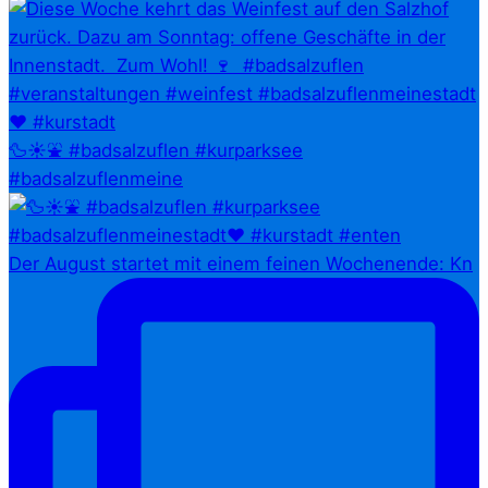
🦆☀️⛲ #badsalzuflen #kurparksee
#badsalzuflenmeine
Der August startet mit einem feinen Wochenende: Kn