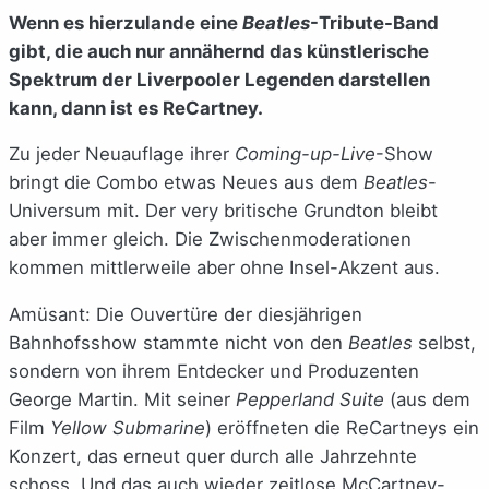
Wenn es hierzulande eine
Beatles
-Tribute-Band
gibt, die auch nur annähernd das künstlerische
Spektrum der Liverpooler Legenden darstellen
kann, dann ist es ReCartney.
Zu jeder Neuauflage ihrer
Coming-up-Live
-Show
bringt die Combo etwas Neues aus dem
Beatles
-
Universum mit. Der very britische Grundton bleibt
aber immer gleich. Die Zwischenmoderationen
kommen mittlerweile aber ohne Insel-Akzent aus.
Amüsant: Die Ouvertüre der diesjährigen
Bahnhofsshow stammte nicht von den
Beatles
selbst,
sondern von ihrem Entdecker und Produzenten
George Martin. Mit seiner
Pepperland Suite
(aus dem
Film
Yellow Submarine
) eröffneten die ReCartneys ein
Konzert, das erneut quer durch alle Jahrzehnte
schoss. Und das auch wieder zeitlose McCartney-