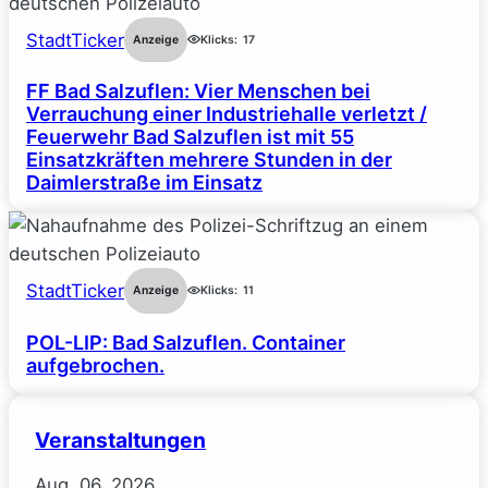
StadtTicker
Anzeige
Klicks:
17
FF Bad Salzuflen: Vier Menschen bei
Verrauchung einer Industriehalle verletzt /
Feuerwehr Bad Salzuflen ist mit 55
Einsatzkräften mehrere Stunden in der
Daimlerstraße im Einsatz
StadtTicker
Anzeige
Klicks:
11
POL-LIP: Bad Salzuflen. Container
aufgebrochen.
Veranstaltungen
Aug.
06.
2026