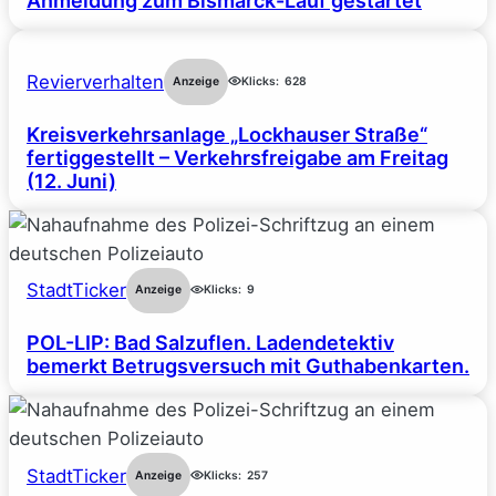
Anmeldung zum Bismarck-Lauf gestartet
Revierverhalten
Anzeige
Klicks:
628
Kreisverkehrsanlage „Lockhauser Straße“
fertiggestellt – Verkehrsfreigabe am Freitag
(12. Juni)
StadtTicker
Anzeige
Klicks:
9
POL-LIP: Bad Salzuflen. Ladendetektiv
bemerkt Betrugsversuch mit Guthabenkarten.
StadtTicker
Anzeige
Klicks:
257