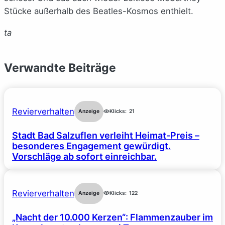
Stücke außerhalb des Beatles-Kosmos enthielt.
ta
Verwandte Beiträge
Revierverhalten
Anzeige
Klicks:
21
Stadt Bad Salzuflen verleiht Heimat-Preis –
besonderes Engagement gewürdigt.
Vorschläge ab sofort einreichbar.
Revierverhalten
Anzeige
Klicks:
122
„Nacht der 10.000 Kerzen“: Flammenzauber im