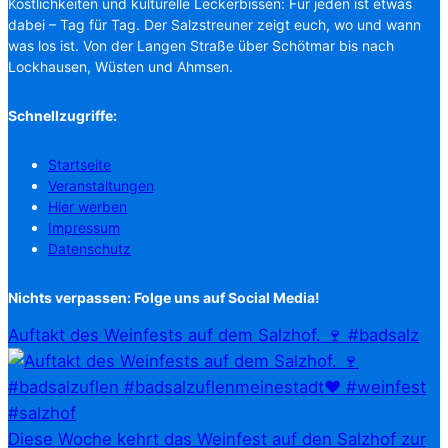
Köstlichkeiten und kulturelle Leckerbissen: Für jeden ist etwas
dabei – Tag für Tag. Der Salzstreuner zeigt euch, wo und wann
was los ist. Von der Langen Straße über Schötmar bis nach
Lockhausen, Wüsten und Ahmsen.
Schnellzugriffe:
Startseite
Veranstaltungen
Hier werben
Impressum
Datenschutz
Nichts verpassen: Folge uns auf Social Media!
Auftakt des Weinfests auf dem Salzhof. 🍷 #badsalz
Diese Woche kehrt das Weinfest auf den Salzhof zur