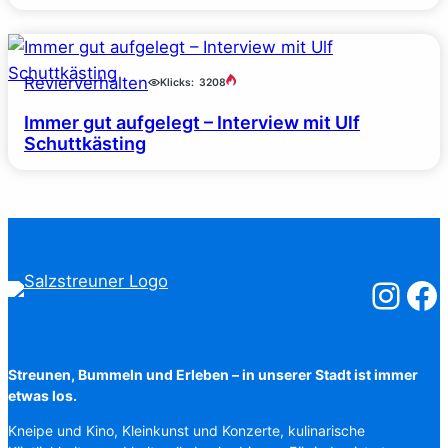
Revierverhalten
Klicks:
3208
Immer gut aufgelegt – Interview mit Ulf
Schuttkästing
Salzstreuner
Salzst
Streunen, Bummeln und Erleben – in unserer Stadt ist immer
etwas los.
Kneipe und Kino, Kleinkunst und Konzerte, kulinarische