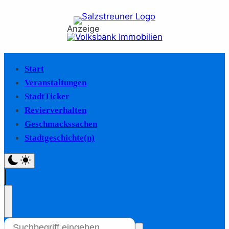
Anzeige
Start
Veranstaltungen
StadtTicker
Revierverhalten
Geschmackssachen
Stadtgeschichte(n)