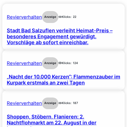
Revierverhalten
Anzeige
Klicks:
22
Stadt Bad Salzuflen verleiht Heimat-Preis –
besonderes Engagement gewürdigt.
Vorschläge ab sofort einreichbar.
Revierverhalten
Anzeige
Klicks:
124
„Nacht der 10.000 Kerzen“: Flammenzauber im
Kurpark erstmals an zwei Tagen
Revierverhalten
Anzeige
Klicks:
187
Shoppen, Stöbern, Flanieren: 2.
Nachtflohmarkt am 22. August in der