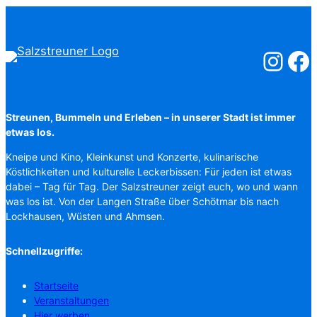
Salzstreuner
Salzst
Streunen, Bummeln und Erleben – in unserer Stadt ist immer
etwas los.
Kneipe und Kino, Kleinkunst und Konzerte, kulinarische
Köstlichkeiten und kulturelle Leckerbissen: Für jeden ist etwas
dabei – Tag für Tag. Der Salzstreuner zeigt euch, wo und wann
was los ist. Von der Langen Straße über Schötmar bis nach
Lockhausen, Wüsten und Ahmsen.
Schnellzugriffe:
Startseite
Veranstaltungen
Hier werben