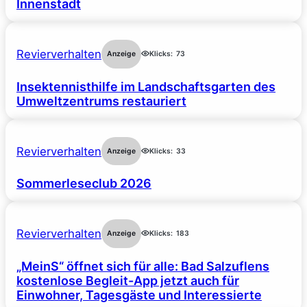
Innenstadt
Revierverhalten
Anzeige
Klicks:
73
Insektennisthilfe im Landschaftsgarten des
Umweltzentrums restauriert
Revierverhalten
Anzeige
Klicks:
33
Sommerleseclub 2026
Revierverhalten
Anzeige
Klicks:
183
„MeinS“ öffnet sich für alle: Bad Salzuflens
kostenlose Begleit-App jetzt auch für
Einwohner, Tagesgäste und Interessierte