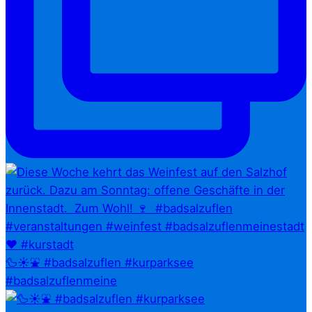
🦆☀️⛲ #badsalzuflen #kurparksee
#badsalzuflenmeine