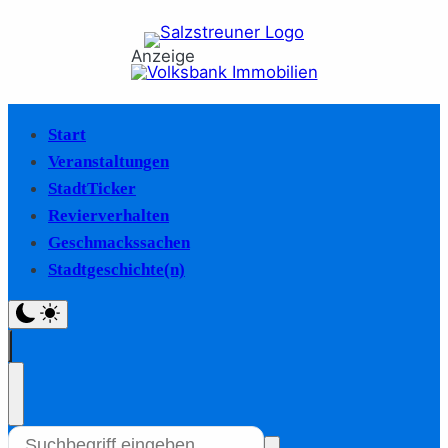
Anzeige
Start
Veranstaltungen
StadtTicker
Revierverhalten
Geschmackssachen
Stadtgeschichte(n)