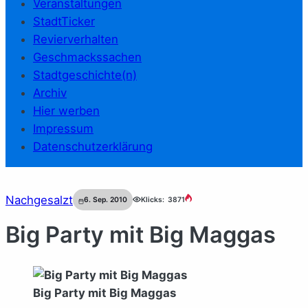
Veranstaltungen
StadtTicker
Revierverhalten
Geschmackssachen
Stadtgeschichte(n)
Archiv
Hier werben
Impressum
Datenschutzerklärung
Nachgesalzt
6. Sep. 2010
Klicks:
3871
Big Party mit Big Maggas
Big Party mit Big Maggas