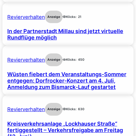
Revierverhalten
Anzeige
Klicks:
21
In der Partnerstadt Millau sind jetzt virtuelle
Rundflüge möglich
Revierverhalten
Anzeige
Klicks:
450
Wüsten fiebert dem Veranstaltungs-Sommer
entgegen: Dorfrocker-Konzert am 4. Juli,
Anmeldung zum Bismarck-Lauf gestartet
Revierverhalten
Anzeige
Klicks:
630
Kreisverkehrsanlage „Lockhauser Straße“
fertiggestellt – Verkehrsfreigabe am Freitag