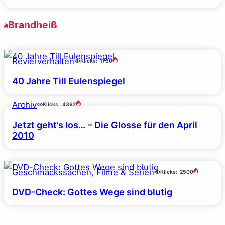
Brandheiß
Revierverhalten
Klicks:
1760
40 Jahre Till Eulenspiegel
Archiv
Klicks:
4392
Jetzt geht’s los… – Die Glosse für den April
2010
Geschmackssachen
, 
Filme & Serien
Klicks:
2500
DVD-Check: Gottes Wege sind blutig