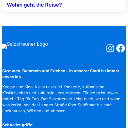
Wohin geht die Reise?
Salzstreuner
Salzst
Streunen, Bummeln und Erleben – in unserer Stadt ist immer
etwas los.
Kneipe und Kino, Kleinkunst und Konzerte, kulinarische
Köstlichkeiten und kulturelle Leckerbissen: Für jeden ist etwas
dabei – Tag für Tag. Der Salzstreuner zeigt euch, wo und wann
was los ist. Von der Langen Straße über Schötmar bis nach
Lockhausen, Wüsten und Ahmsen.
Schnellzugriffe: