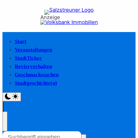
Anzeige
Start
Veranstaltungen
StadtTicker
Revierverhalten
Geschmackssachen
Stadtgeschichte(n)