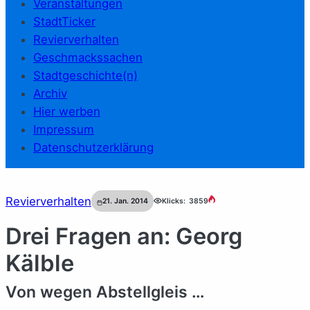
Veranstaltungen
StadtTicker
Revierverhalten
Geschmackssachen
Stadtgeschichte(n)
Archiv
Hier werben
Impressum
Datenschutzerklärung
Revierverhalten
21. Jan. 2014
Klicks:
3859
Drei Fragen an: Georg
Kälble
Von wegen Abstellgleis …