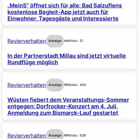
„MeinS“ öffnet sich für alle: Bad Salzuflens
kostenlose Begleit-App jetzt auch für
Einwohner, Tagesgäste und Interessierte
Revierverhalten
Anzeige
Klicks:
21
In der Partnerstadt Millau sind jetzt virtuelle
Rundflüge möglich
Revierverhalten
Anzeige
Klicks:
450
Wüsten fiebert dem Veranstaltungs-Sommer
entgegen: Dorfrocker-Konzert am 4. Juli,
Anmeldung zum Bismarck-Lauf gestartet
Revierverhalten
Anzeige
Klicks:
628