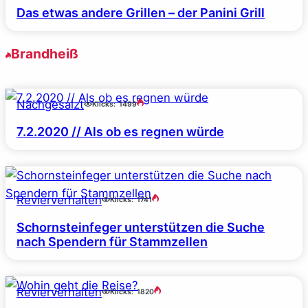
Das etwas andere Grillen – der Panini Grill
Brandheiß
Nachgesalzt
Klicks:
1499
7.2.2020 // Als ob es regnen würde
Revierverhalten
Klicks:
1741
Schornsteinfeger unterstützen die Suche
nach Spendern für Stammzellen
Revierverhalten
Klicks:
1820