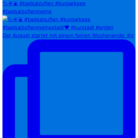
🦆☀️⛲ #badsalzuflen #kurparksee
#badsalzuflenmeine
Der August startet mit einem feinen Wochenende: Kn