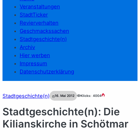
Veranstaltungen
StadtTicker
Revierverhalten
Geschmackssachen
Stadtgeschichte(n)
Archiv
Hier werben
Impressum
Datenschutzerklärung
Stadtgeschichte(n)
16. Mai 2012
Klicks:
4004
Stadtgeschichte(n): Die
Kilianskirche in Schötmar