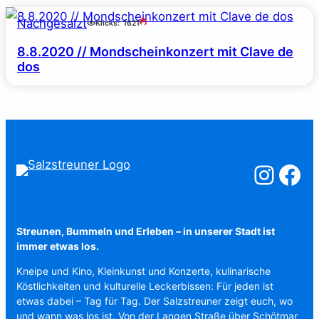
Nachgesalzt
Klicks:
1621
8.8.2020 // Mondscheinkonzert mit Clave de
dos
Salzstreuner a
Salzstreu
Streunen, Bummeln und Erleben – in unserer Stadt ist
immer etwas los.
Kneipe und Kino, Kleinkunst und Konzerte, kulinarische
Köstlichkeiten und kulturelle Leckerbissen: Für jeden ist
etwas dabei – Tag für Tag. Der Salzstreuner zeigt euch, wo
und wann was los ist. Von der Langen Straße über Schötmar