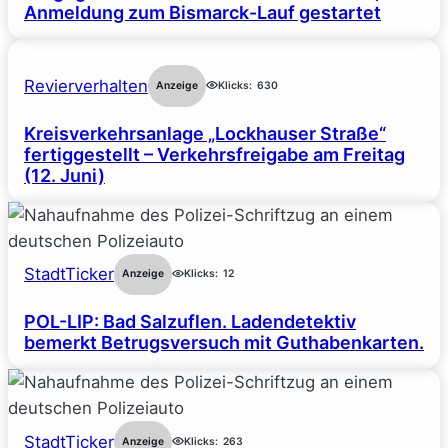
Anmeldung zum Bismarck-Lauf gestartet
Revierverhalten
Anzeige
Klicks:
630
Kreisverkehrsanlage „Lockhauser Straße“
fertiggestellt – Verkehrsfreigabe am Freitag
(12. Juni)
StadtTicker
Anzeige
Klicks:
12
POL-LIP: Bad Salzuflen. Ladendetektiv
bemerkt Betrugsversuch mit Guthabenkarten.
StadtTicker
Anzeige
Klicks:
263