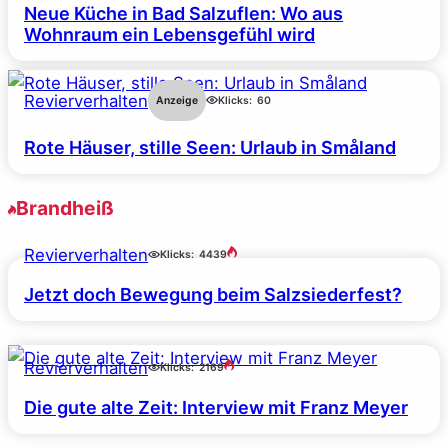
Neue Küche in Bad Salzuflen: Wo aus
Wohnraum ein Lebensgefühl wird
Revierverhalten
Anzeige
Klicks:
60
Rote Häuser, stille Seen: Urlaub in Småland
Brandheiß
Revierverhalten
Klicks:
4439
Jetzt doch Bewegung beim Salzsiederfest?
Revierverhalten
Klicks:
2169
Die gute alte Zeit: Interview mit Franz Meyer