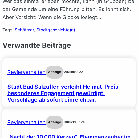
Wer das einmal erleben möchte, kann (in Gruppen) bei
der Gemeinde um eine Führung bitten. Es lohnt sich.
Aber Vorsicht: Wenn die Glocke loslegt…
Tags:
Schötmar
, 
Stadtgeschichte(n)
Verwandte Beiträge
Revierverhalten
Anzeige
Klicks:
22
Stadt Bad Salzuflen verleiht Heimat-Preis –
besonderes Engagement gewürdigt.
Vorschläge ab sofort einreichbar.
Revierverhalten
Anzeige
Klicks:
124
„Nacht der 10.000 Kerzen“: Flammenzauber im