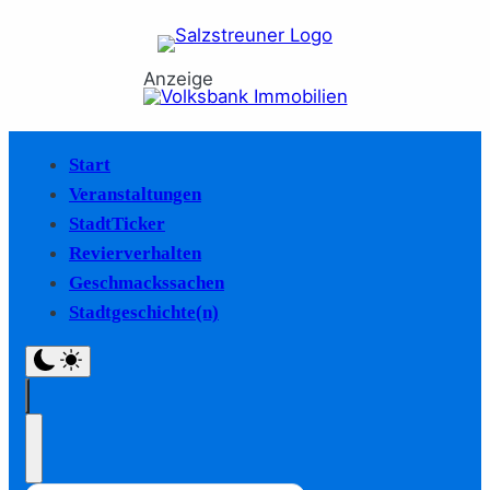
Anzeige
Start
Veranstaltungen
StadtTicker
Revierverhalten
Geschmackssachen
Stadtgeschichte(n)