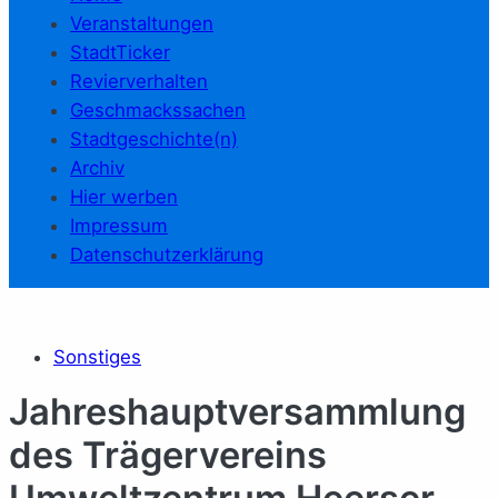
Veranstaltungen
StadtTicker
Revierverhalten
Geschmackssachen
Stadtgeschichte(n)
Archiv
Hier werben
Impressum
Datenschutzerklärung
Sonstiges
Jahreshauptversammlung
des Trägervereins
Umweltzentrum Heerser