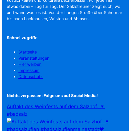
Köstlichkeiten und kulturelle Leckerbissen: Für jeden ist
etwas dabei – Tag für Tag. Der Salzstreuner zeigt euch, wo
und wann was los ist. Von der Langen Straße über Schötmar
bis nach Lockhausen, Wüsten und Ahmsen.
Schnellzugriffe:
Startseite
Veranstaltungen
Hier werben
Impressum
Datenschutz
Nichts verpassen: Folge uns auf Social Media!
Auftakt des Weinfests auf dem Salzhof. 🍷
#badsalz