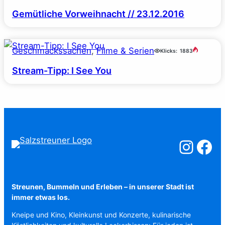
Gemütliche Vorweihnacht // 23.12.2016
Geschmackssachen
, 
Filme & Serien
Klicks:
1883
Stream-Tipp: I See You
Salzstreuner a
Salzstreu
Streunen, Bummeln und Erleben – in unserer Stadt ist
immer etwas los.
Kneipe und Kino, Kleinkunst und Konzerte, kulinarische