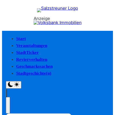
Anzeige
Start
Veranstaltungen
StadtTicker
Revierverhalten
Geschmackssachen
Stadtgeschichte(n)