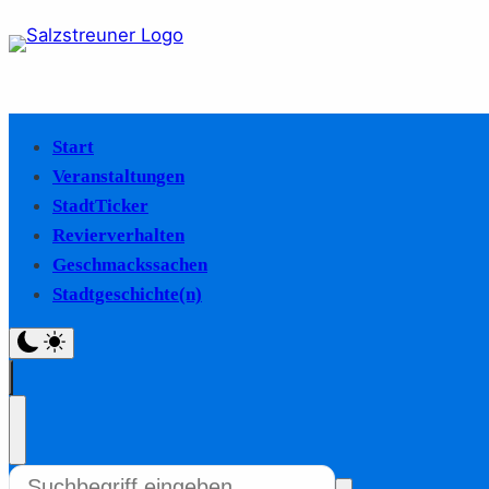
Start
Veranstaltungen
StadtTicker
Revierverhalten
Geschmackssachen
Stadtgeschichte(n)