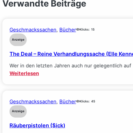
Verwandte Beiträge
Geschmackssachen
, 
Bücher
Klicks:
15
Anzeige
The Deal – Reine Verhandlungssache (Elle Kenn
Wer in den letzten Jahren auch nur gelegentlich au
:
Weiterlesen
The
Deal
–
Geschmackssachen
, 
Bücher
Klicks:
45
Reine
Verhandlungssache
Anzeige
(Elle
Räuberpistolen ($ick)
Kennedy)