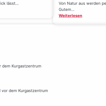
ich
$ick lässt…
Von Natur aus werden pe
alle
Gutem…
meine
:
Weiterlesen
Ideale
Mal
verlor
gucken
(Sarah
(Josephine
Wynn-
Gauck)
Williams)
or dem Kurgastzentrum
I vor dem Kurgastzentrum