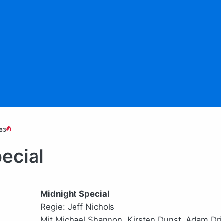
63
ecial
Midnight Special
Regie: Jeff Nichols
Mit Michael Shannon, Kirsten Dunst, Adam Dr