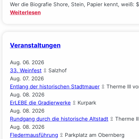
Wer die Biografie Shore, Stein, Papier kennt, weiß: 
:
Weiterlesen
Räuberpistolen
($ick)
Veranstaltungen
Aug.
06.
2026
33. Weinfest
Salzhof
Aug.
07.
2026
Entlang der historischen Stadtmauer
Therme III v
Aug.
08.
2026
ErLEBE die Gradierwerke
Kurpark
Aug.
08.
2026
Rundgang durch die historische Altstadt
Therme II
Aug.
08.
2026
Fledermausführung
Parkplatz am Obernberg