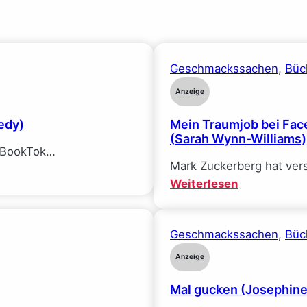
Geschmackssachen
, 
Büc
Anzeige
edy)
Mein Traumjob bei Face
(Sarah Wynn-Williams)
f BookTok…
Mark Zuckerberg hat ver
:
Weiterlesen
Mein
Traumjob
Geschmackssachen
, 
Büc
bei
Facebook
Anzeige
und
Mal gucken (Josephin
wie