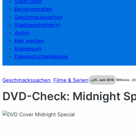
StadtTicker
Revierverhalten
Geschmackssachen
Stadtgeschichte(n)
Archiv
Hier werben
Impressum
Datenschutzerklärung
Geschmackssachen
, 
Filme & Serien
25. Juni 2016
Klicks:
23
DVD-Check: Midnight Sp