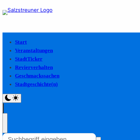
Start
Veranstaltungen
StadtTicker
Revierverhalten
Geschmackssachen
Stadtgeschichte(n)