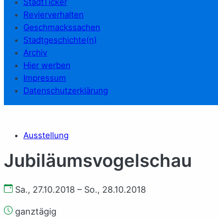
StadtTicker
Revierverhalten
Geschmackssachen
Stadtgeschichte(n)
Archiv
Hier werben
Impressum
Datenschutzerklärung
Ausstellung
Jubiläumsvogelschau
Sa., 27.10.2018 – So., 28.10.2018
ganztägig