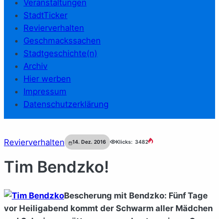
Veranstaltungen
StadtTicker
Revierverhalten
Geschmackssachen
Stadtgeschichte(n)
Archiv
Hier werben
Impressum
Datenschutzerklärung
Revierverhalten
14. Dez. 2016
Klicks:
3482
Tim Bendzko!
Bescherung mit Bendzko: Fünf Tage
vor Heiligabend kommt der Schwarm aller Mädchen