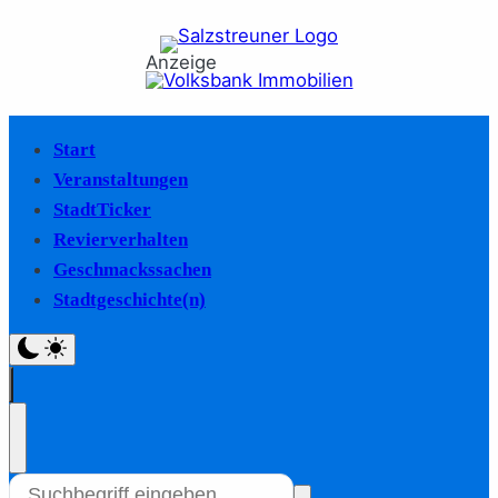
Anzeige
Start
Veranstaltungen
StadtTicker
Revierverhalten
Geschmackssachen
Stadtgeschichte(n)