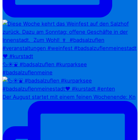
🦆☀️⛲ #badsalzuflen #kurparksee
#badsalzuflenmeine
Der August startet mit einem feinen Wochenende: Kn