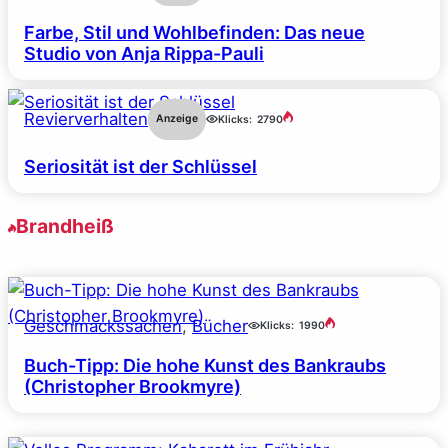
Farbe, Stil und Wohlbefinden: Das neue
Studio von Anja Rippa-Pauli
Revierverhalten
Anzeige
Klicks:
2790
Seriosität ist der Schlüssel
Brandheiß
Geschmackssachen
, 
Bücher
Klicks:
1990
Buch-Tipp: Die hohe Kunst des Bankraubs
(Christopher Brookmyre)