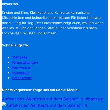
etwas los.
Kneipe und Kino, Kleinkunst und Konzerte, kulinarische
Köstlichkeiten und kulturelle Leckerbissen: Für jeden ist etwas
dabei – Tag für Tag. Der Salzstreuner zeigt euch, wo und wann
was los ist. Von der Langen Straße über Schötmar bis nach
Lockhausen, Wüsten und Ahmsen.
Schnellzugriffe:
Startseite
Veranstaltungen
Hier werben
Impressum
Datenschutz
Nichts verpassen: Folge uns auf Social Media!
Auftakt des Weinfests auf dem Salzhof. 🍷 #badsalz