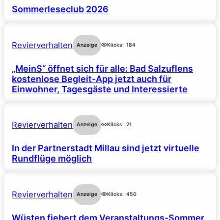
Sommerleseclub 2026
Revierverhalten
Anzeige
Klicks:
184
„MeinS“ öffnet sich für alle: Bad Salzuflens
kostenlose Begleit-App jetzt auch für
Einwohner, Tagesgäste und Interessierte
Revierverhalten
Anzeige
Klicks:
21
In der Partnerstadt Millau sind jetzt virtuelle
Rundflüge möglich
Revierverhalten
Anzeige
Klicks:
450
Wüsten fiebert dem Veranstaltungs-Sommer