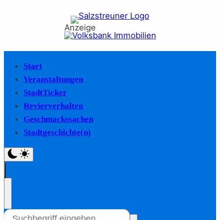
Anzeige
Start
Veranstaltungen
StadtTicker
Revierverhalten
Geschmackssachen
Stadtgeschichte(n)