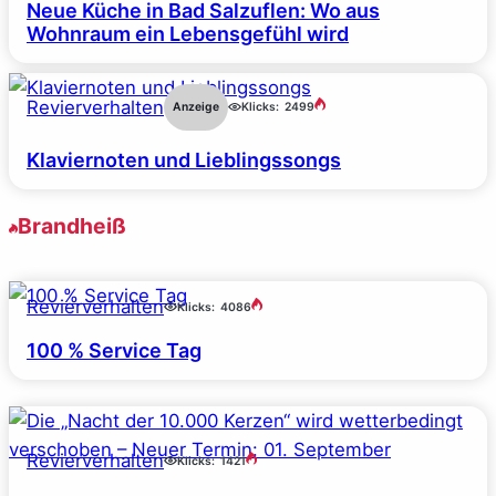
Neue Küche in Bad Salzuflen: Wo aus
Wohnraum ein Lebensgefühl wird
Revierverhalten
Anzeige
Klicks:
2499
Klaviernoten und Lieblingssongs
Brandheiß
Revierverhalten
Klicks:
4086
100 % Service Tag
Revierverhalten
Klicks:
1421