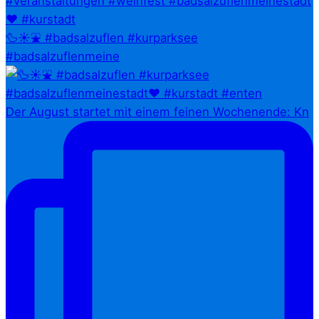
🦆☀️⛲ #badsalzuflen #kurparksee
#badsalzuflenmeine
Der August startet mit einem feinen Wochenende: Kn