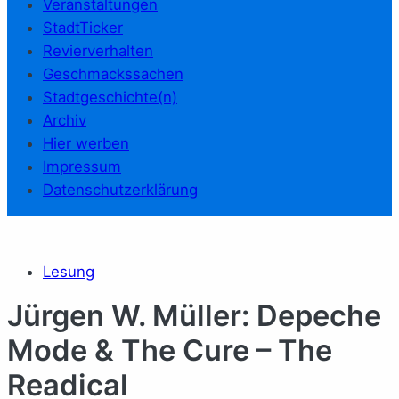
Veranstaltungen
StadtTicker
Revierverhalten
Geschmackssachen
Stadtgeschichte(n)
Archiv
Hier werben
Impressum
Datenschutzerklärung
Lesung
Jürgen W. Müller: Depeche
Mode & The Cure – The
Readical