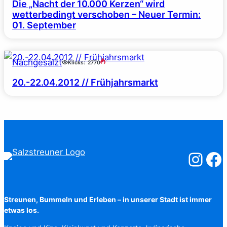
Die „Nacht der 10.000 Kerzen“ wird
wetterbedingt verschoben – Neuer Termin:
01. September
Nachgesalzt
Klicks:
2770
20.-22.04.2012 // Frühjahrsmarkt
Salzstreuner
Salzst
Streunen, Bummeln und Erleben – in unserer Stadt ist immer
etwas los.