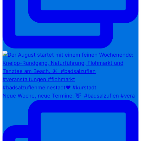
Neue Woche, neue Termine. 👋⁠ ⁠ #badsalzuflen #vera