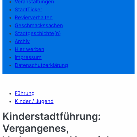
Veranstaltungen
StadtTicker
Revierverhalten
Geschmackssachen
Stadtgeschichte(n)
Archiv
Hier werben
Impressum
Datenschutzerklärung
Führung
Kinder / Jugend
Kinderstadtführung:
Vergangenes,