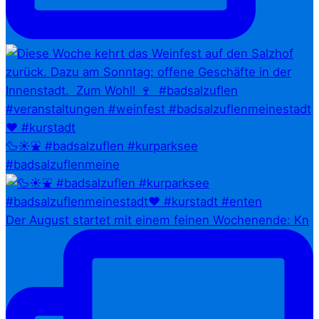
🦆☀️⛲ #badsalzuflen #kurparksee
#badsalzuflenmeine
Der August startet mit einem feinen Wochenende: Kn