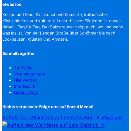
etwas los.
Kneipe und Kino, Kleinkunst und Konzerte, kulinarische
Köstlichkeiten und kulturelle Leckerbissen: Für jeden ist etwas
dabei – Tag für Tag. Der Salzstreuner zeigt euch, wo und wann
was los ist. Von der Langen Straße über Schötmar bis nach
Lockhausen, Wüsten und Ahmsen.
Schnellzugriffe:
Startseite
Veranstaltungen
Hier werben
Impressum
Datenschutz
Nichts verpassen: Folge uns auf Social Media!
Auftakt des Weinfests auf dem Salzhof. 🍷 #badsalz