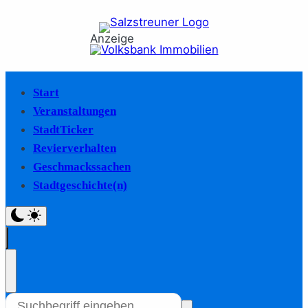
Anzeige
Start
Veranstaltungen
StadtTicker
Revierverhalten
Geschmackssachen
Stadtgeschichte(n)