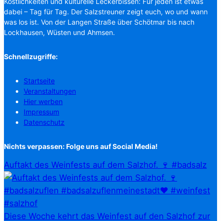
Köstlichkeiten und kulturelle Leckerbissen: Für jeden ist etwas
dabei – Tag für Tag. Der Salzstreuner zeigt euch, wo und wann
was los ist. Von der Langen Straße über Schötmar bis nach
Lockhausen, Wüsten und Ahmsen.
Schnellzugriffe:
Startseite
Veranstaltungen
Hier werben
Impressum
Datenschutz
Nichts verpassen: Folge uns auf Social Media!
Auftakt des Weinfests auf dem Salzhof. 🍷 #badsalz
Diese Woche kehrt das Weinfest auf den Salzhof zur