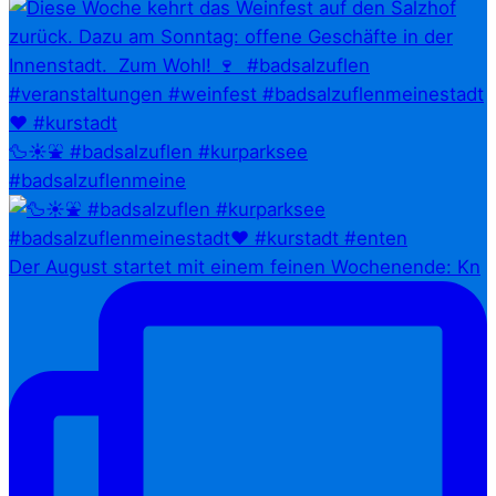
🦆☀️⛲ #badsalzuflen #kurparksee
#badsalzuflenmeine
Der August startet mit einem feinen Wochenende: Kn