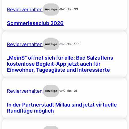
Revierverhalten
Anzeige
Klicks:
33
Sommerleseclub 2026
Revierverhalten
Anzeige
Klicks:
183
„MeinS“ öffnet sich für alle: Bad Salzuflens
kostenlose Begleit-App jetzt auch für
Einwohner, Tagesgäste und Interessierte
Revierverhalten
Anzeige
Klicks:
21
In der Partnerstadt Millau sind jetzt virtuelle
Rundflüge möglich