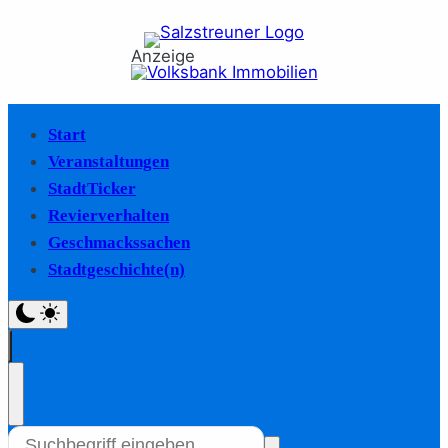
Anzeige
Start
Veranstaltungen
StadtTicker
Revierverhalten
Geschmackssachen
Stadtgeschichte(n)