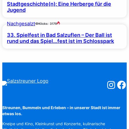
Stadtgeschichte(n): Eine Herberge für die
Jugend
Nachgesalzt
Klicks:
3179
33. Spielfest in Bad Salzuflen – Der Ball ist
rund und das Spiel…fest ist im Schlosspark
Salzstreuner
Salzst
Streunen, Bummeln und Erleben – in unserer Stadt ist immer
etwas los.
Kneipe und Kino, Kleinkunst und Konzerte, kulinarische