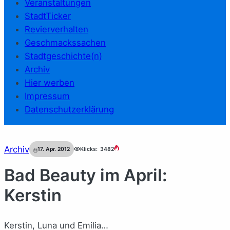
Veranstaltungen
StadtTicker
Revierverhalten
Geschmackssachen
Stadtgeschichte(n)
Archiv
Hier werben
Impressum
Datenschutzerklärung
Archiv
17. Apr. 2012
Klicks:
3482
Bad Beauty im April:
Kerstin
Kerstin, Luna und Emilia…