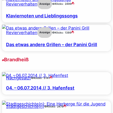
Revierverhalten
Anzeige
Klicks:
2499
Klaviernoten und Lieblingssongs
Revierverhalten
Anzeige
Klicks:
1386
Das etwas andere Grillen – der Panini Grill
Brandheiß
Nachgesalzt
Klicks:
5141
04. – 06.07.2014 // 3. Hafenfest
Stadtgeschichte(n)
Klicks:
2478