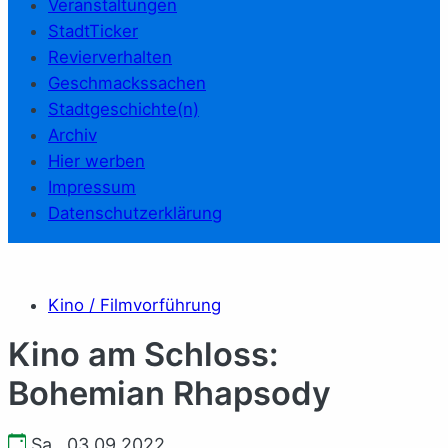
Veranstaltungen
StadtTicker
Revierverhalten
Geschmackssachen
Stadtgeschichte(n)
Archiv
Hier werben
Impressum
Datenschutzerklärung
Kino / Filmvorführung
Kino am Schloss:
Bohemian Rhapsody
Sa., 03.09.2022