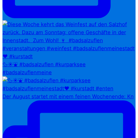
🦆☀️⛲ #badsalzuflen #kurparksee
#badsalzuflenmeine
Der August startet mit einem feinen Wochenende: Kn