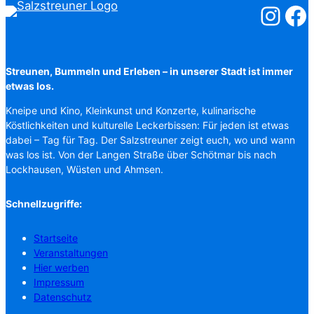
Salzstreuner
Salzst
Streunen, Bummeln und Erleben – in unserer Stadt ist immer
etwas los.
Kneipe und Kino, Kleinkunst und Konzerte, kulinarische
Köstlichkeiten und kulturelle Leckerbissen: Für jeden ist etwas
dabei – Tag für Tag. Der Salzstreuner zeigt euch, wo und wann
was los ist. Von der Langen Straße über Schötmar bis nach
Lockhausen, Wüsten und Ahmsen.
Schnellzugriffe:
Startseite
Veranstaltungen
Hier werben
Impressum
Datenschutz