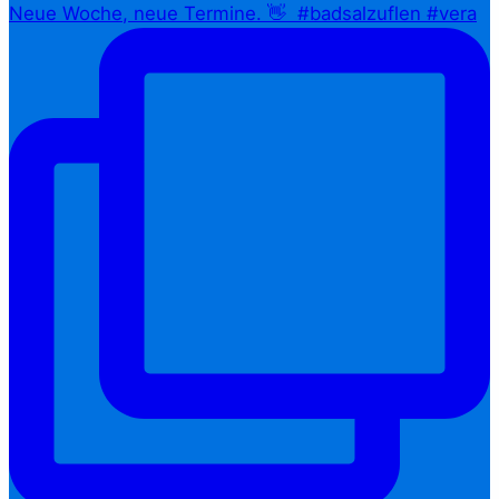
Neue Woche, neue Termine. 👋⁠ ⁠ #badsalzuflen #vera