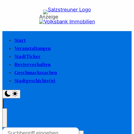
Anzeige
Start
Veranstaltungen
StadtTicker
Revierverhalten
Geschmackssachen
Stadtgeschichte(n)