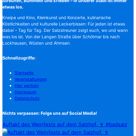
Streunen, Bummeln und Erleben – in unserer Stadt ist immer
etwas los.
Kneipe und Kino, Kleinkunst und Konzerte, kulinarische
Köstlichkeiten und kulturelle Leckerbissen: Für jeden ist etwas
dabei – Tag für Tag. Der Salzstreuner zeigt euch, wo und wann
was los ist. Von der Langen Straße über Schötmar bis nach
Lockhausen, Wüsten und Ahmsen.
Schnellzugriffe:
Startseite
Veranstaltungen
Hier werben
Impressum
Datenschutz
Nichts verpassen: Folge uns auf Social Media!
Auftakt des Weinfests auf dem Salzhof. 🍷 #badsalz