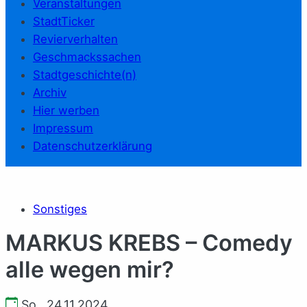
Veranstaltungen
StadtTicker
Revierverhalten
Geschmackssachen
Stadtgeschichte(n)
Archiv
Hier werben
Impressum
Datenschutzerklärung
Sonstiges
MARKUS KREBS – Comedy
alle wegen mir?
So., 24.11.2024