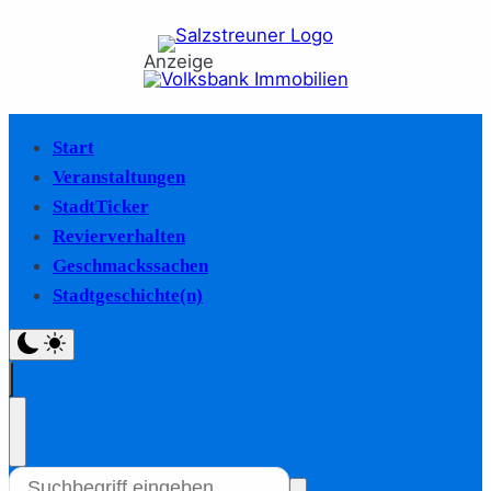
Anzeige
Start
Veranstaltungen
StadtTicker
Revierverhalten
Geschmackssachen
Stadtgeschichte(n)