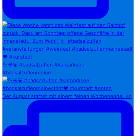
🦆☀️⛲ #badsalzuflen #kurparksee
#badsalzuflenmeine
Der August startet mit einem feinen Wochenende: Kn