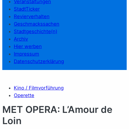
Veranstaltungen
StadtTicker
Revierverhalten
Geschmackssachen
Stadtgeschichte(n)
Archiv
Hier werben
Impressum
Datenschutzerklärung
Kino / Filmvorführung
Operette
MET OPERA: L’Amour de
Loin