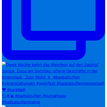
🦆☀️⛲ #badsalzuflen #kurparksee
#badsalzuflenmeine