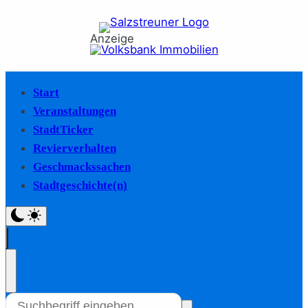
Anzeige
Start
Veranstaltungen
StadtTicker
Revierverhalten
Geschmackssachen
Stadtgeschichte(n)