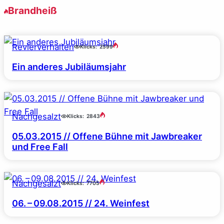
Brandheiß
Revierverhalten
Klicks:
2599
Ein anderes Jubiläumsjahr
Nachgesalzt
Klicks:
2843
05.03.2015 // Offene Bühne mit Jawbreaker
und Free Fall
Nachgesalzt
Klicks:
7705
06. – 09.08.2015 // 24. Weinfest