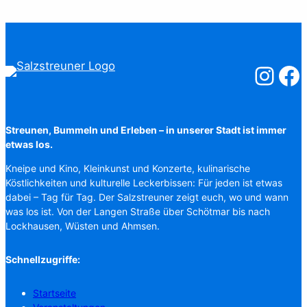
Salzstreuner
Salzst
Streunen, Bummeln und Erleben – in unserer Stadt ist immer
etwas los.
Kneipe und Kino, Kleinkunst und Konzerte, kulinarische
Köstlichkeiten und kulturelle Leckerbissen: Für jeden ist etwas
dabei – Tag für Tag. Der Salzstreuner zeigt euch, wo und wann
was los ist. Von der Langen Straße über Schötmar bis nach
Lockhausen, Wüsten und Ahmsen.
Schnellzugriffe:
Startseite