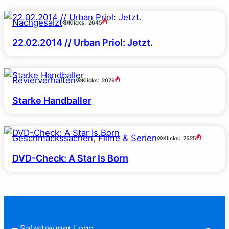
Nachgesalzt
Klicks:
2645
22.02.2014 // Urban Priol: Jetzt.
Revierverhalten
Klicks:
2076
Starke Handballer
Geschmackssachen
, 
Filme & Serien
Klicks:
2525
DVD-Check: A Star Is Born