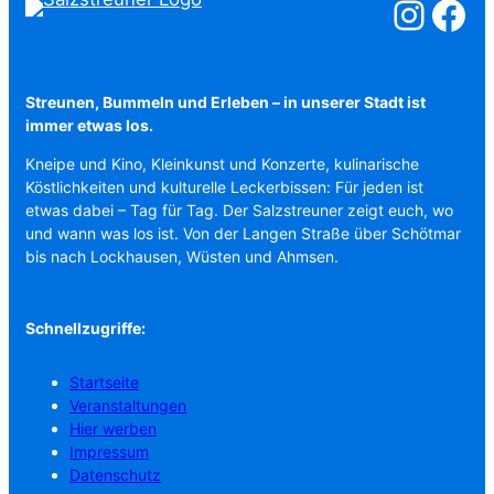
Salzstreuner a
Salzstreu
Streunen, Bummeln und Erleben – in unserer Stadt ist
immer etwas los.
Kneipe und Kino, Kleinkunst und Konzerte, kulinarische
Köstlichkeiten und kulturelle Leckerbissen: Für jeden ist
etwas dabei – Tag für Tag. Der Salzstreuner zeigt euch, wo
und wann was los ist. Von der Langen Straße über Schötmar
bis nach Lockhausen, Wüsten und Ahmsen.
Schnellzugriffe:
Startseite
Veranstaltungen
Hier werben
Impressum
Datenschutz