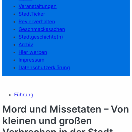
Veranstaltungen
StadtTicker
Revierverhalten
Geschmackssachen
Stadtgeschichte(n)
Archiv
Hier werben
Impressum
Datenschutzerklärung
Führung
Mord und Missetaten – Von
kleinen und großen
Verbrechen in der Stadt