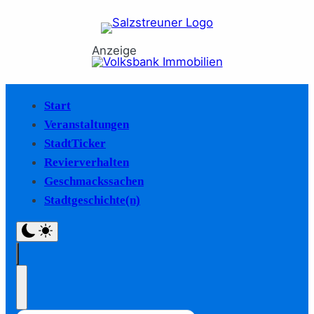
Anzeige
Start
Veranstaltungen
StadtTicker
Revierverhalten
Geschmackssachen
Stadtgeschichte(n)