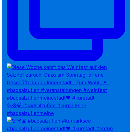
🦆☀️⛲ #badsalzuflen #kurparksee
#badsalzuflenmeine