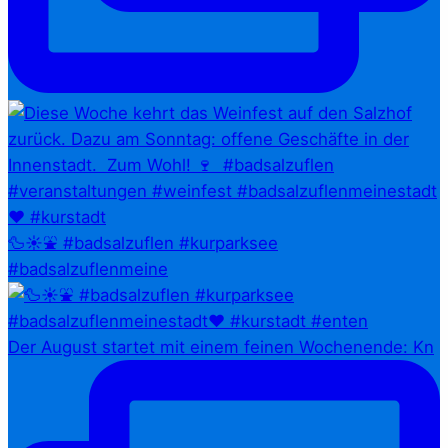
🦆☀️⛲ #badsalzuflen #kurparksee
#badsalzuflenmeine
Der August startet mit einem feinen Wochenende: Kn