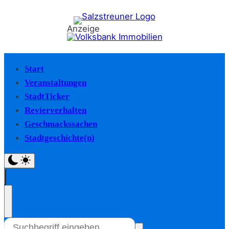
Anzeige
Start
Veranstaltungen
StadtTicker
Revierverhalten
Geschmackssachen
Stadtgeschichte(n)