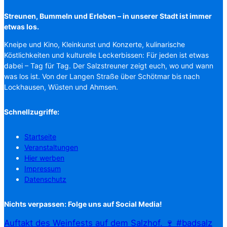
Streunen, Bummeln und Erleben – in unserer Stadt ist immer
etwas los.
Kneipe und Kino, Kleinkunst und Konzerte, kulinarische
Köstlichkeiten und kulturelle Leckerbissen: Für jeden ist etwas
dabei – Tag für Tag. Der Salzstreuner zeigt euch, wo und wann
was los ist. Von der Langen Straße über Schötmar bis nach
Lockhausen, Wüsten und Ahmsen.
Schnellzugriffe:
Startseite
Veranstaltungen
Hier werben
Impressum
Datenschutz
Nichts verpassen: Folge uns auf Social Media!
Auftakt des Weinfests auf dem Salzhof. 🍷 #badsalz