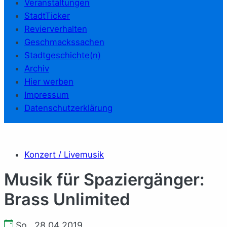
Veranstaltungen
StadtTicker
Revierverhalten
Geschmackssachen
Stadtgeschichte(n)
Archiv
Hier werben
Impressum
Datenschutzerklärung
Konzert / Livemusik
Musik für Spaziergänger:
Brass Unlimited
So., 28.04.2019