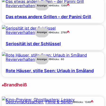
Revierverhalten
Anzeige
Klicks:
1386
Das etwas andere Grillen – der Panini Grill
Revierverhalten
Anzeige
Klicks:
2790
Seriosität ist der Schlüssel
Revierverhalten
Anzeige
Klicks:
60
Rote Häuser, stille Seen: Urlaub in Småland
Brandheiß
Geschmackssachen
, 
Filme & Serien
Klicks:
1348