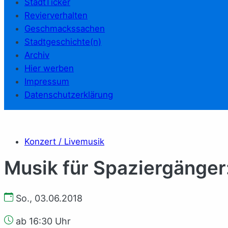
StadtTicker
Revierverhalten
Geschmackssachen
Stadtgeschichte(n)
Archiv
Hier werben
Impressum
Datenschutzerklärung
Konzert / Livemusik
Musik für Spaziergänger
So., 03.06.2018
ab 16:30 Uhr