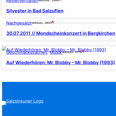
Revierverhalten
Klicks:
3968
Silvester in Bad Salzuflen
Nachgesalzt
Klicks:
2801
30.07.2011 // Mondscheinkonzert in Bergkirchen
Geschmackssachen
, 
Musik
Klicks:
2775
Auf Wiederhören: Mr. Blobby – Mr. Blobby (1993)