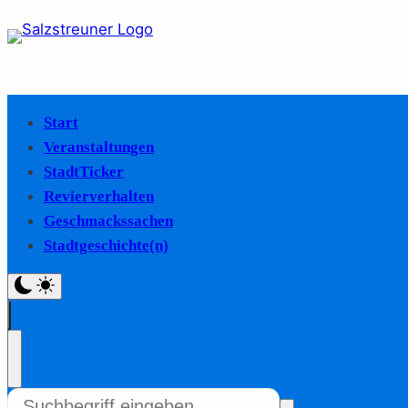
Start
Veranstaltungen
StadtTicker
Revierverhalten
Geschmackssachen
Stadtgeschichte(n)