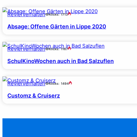
Revierverhalten
Klicks:
1713
Absage: Offene Gärten in Lippe 2020
Revierverhalten
Klicks:
1167
SchulKinoWochen auch in Bad Salzuflen
Revierverhalten
Klicks:
1494
Customz & Cruiserz