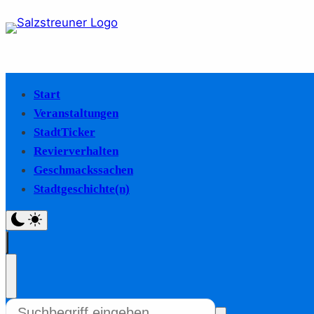
Start
Veranstaltungen
StadtTicker
Revierverhalten
Geschmackssachen
Stadtgeschichte(n)