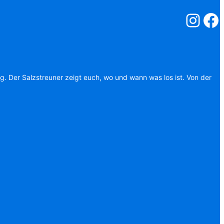
Salzstreuner
Salzst
ag. Der Salzstreuner zeigt euch, wo und wann was los ist. Von der