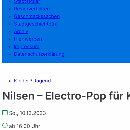
StadtTicker
Revierverhalten
Geschmackssachen
Stadtgeschichte(n)
Archiv
Hier werben
Impressum
Datenschutzerklärung
Kinder / Jugend
Nilsen – Electro-Pop für 
So., 10.12.2023
ab 16:00 Uhr