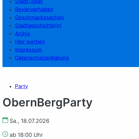
StadtTicker
Revierverhalten
Geschmackssachen
Stadtgeschichte(n)
Archiv
Hier werben
Impressum
Datenschutzerklärung
Party
ObernBergParty
Sa., 18.07.2026
ab 18:00 Uhr