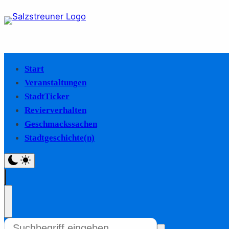
Start
Veranstaltungen
StadtTicker
Revierverhalten
Geschmackssachen
Stadtgeschichte(n)