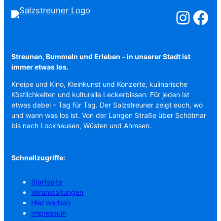
Salzstreuner a
Salzstreu
Streunen, Bummeln und Erleben – in unserer Stadt ist
immer etwas los.
Kneipe und Kino, Kleinkunst und Konzerte, kulinarische
Köstlichkeiten und kulturelle Leckerbissen: Für jeden ist
etwas dabei – Tag für Tag. Der Salzstreuner zeigt euch, wo
und wann was los ist. Von der Langen Straße über Schötmar
bis nach Lockhausen, Wüsten und Ahmsen.
Schnellzugriffe:
Startseite
Veranstaltungen
Hier werben
Impressum