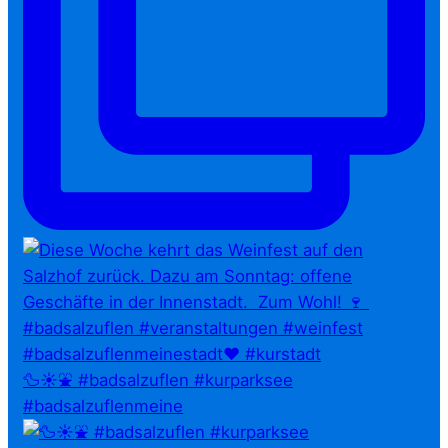
🦆☀️⛲ #badsalzuflen #kurparksee
#badsalzuflenmeine