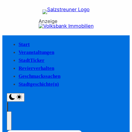
Anzeige
Start
Veranstaltungen
StadtTicker
Revierverhalten
Geschmackssachen
Stadtgeschichte(n)