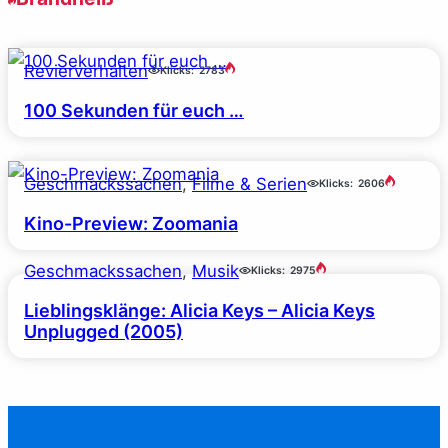
Revierverhalten
Klicks:
2783
100 Sekunden für euch …
Geschmackssachen
, 
Filme & Serien
Klicks:
2606
Kino-Preview: Zoomania
Geschmackssachen
, 
Musik
Klicks:
2975
Lieblingsklänge: Alicia Keys – Alicia Keys
Unplugged (2005)