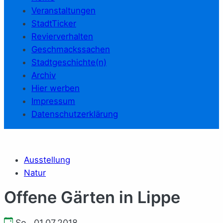
Veranstaltungen
StadtTicker
Revierverhalten
Geschmackssachen
Stadtgeschichte(n)
Archiv
Hier werben
Impressum
Datenschutzerklärung
Ausstellung
Natur
Offene Gärten in Lippe
So., 01.07.2018