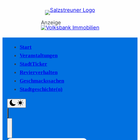
Anzeige
Start
Veranstaltungen
StadtTicker
Revierverhalten
Geschmackssachen
Stadtgeschichte(n)