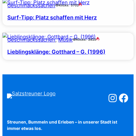
Geschmackssachen
Klicks:
5702
Surf-Tipp: Platz schaffen mit Herz
Geschmackssachen
, 
Musik
Klicks:
3925
Lieblingsklänge: Gotthard – G. (1996)
Salzstreuner a
Salzstreu
Streunen, Bummeln und Erleben – in unserer Stadt ist
immer etwas los.