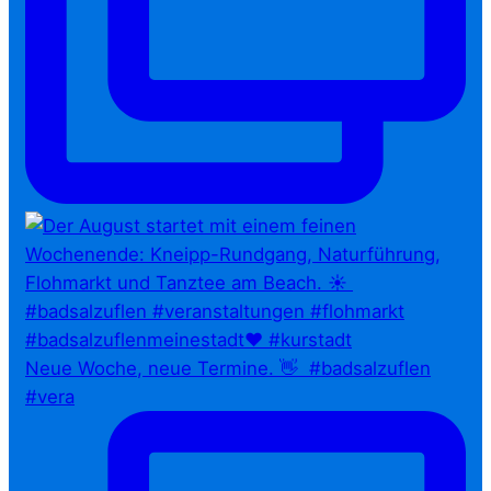
Neue Woche, neue Termine. 👋⁠ ⁠ #badsalzuflen
#vera