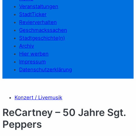
Veranstaltungen
StadtTicker
Revierverhalten
Geschmackssachen
Stadtgeschichte(n)
Archiv
Hier werben
Impressum
Datenschutzerklärung
Konzert / Livemusik
ReCartney – 50 Jahre Sgt.
Peppers