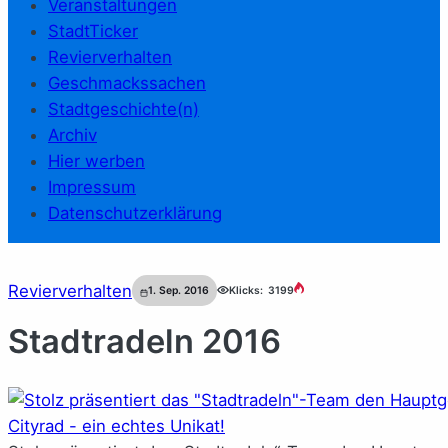
Veranstaltungen
StadtTicker
Revierverhalten
Geschmackssachen
Stadtgeschichte(n)
Archiv
Hier werben
Impressum
Datenschutzerklärung
Revierverhalten
1. Sep. 2016
Klicks:
3199
Stadtradeln 2016