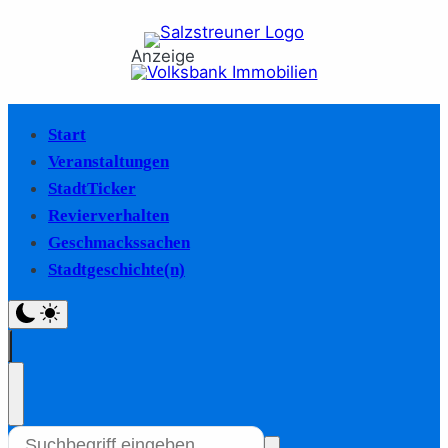
Anzeige
Start
Veranstaltungen
StadtTicker
Revierverhalten
Geschmackssachen
Stadtgeschichte(n)