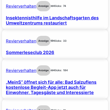
Revierverhalten
Anzeige
Klicks:
74
Insektennisthilfe im Landschaftsgarten des
Umweltzentrums restauriert
Revierverhalten
Anzeige
Klicks:
33
Sommerleseclub 2026
Revierverhalten
Anzeige
Klicks:
184
„MeinS“ öffnet sich für alle: Bad Salzuflens
kostenlose Begleit-App jetzt auch für
Einwohner, Tagesgäste und Interessierte