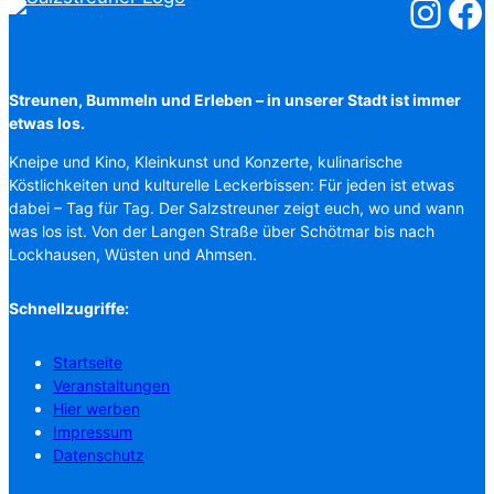
Salzstreuner
Salzst
Streunen, Bummeln und Erleben – in unserer Stadt ist immer
etwas los.
Kneipe und Kino, Kleinkunst und Konzerte, kulinarische
Köstlichkeiten und kulturelle Leckerbissen: Für jeden ist etwas
dabei – Tag für Tag. Der Salzstreuner zeigt euch, wo und wann
was los ist. Von der Langen Straße über Schötmar bis nach
Lockhausen, Wüsten und Ahmsen.
Schnellzugriffe:
Startseite
Veranstaltungen
Hier werben
Impressum
Datenschutz