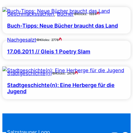
Geschmackssachen
, 
Bücher
Klicks:
1884
Buch-Tipps: Neue Bücher braucht das Land
Nachgesalzt
Klicks:
2778
17.06.2011 // Gleis 1 Poetry Slam
Stadtgeschichte(n)
Klicks:
2478
Stadtgeschichte(n): Eine Herberge für die
Jugend