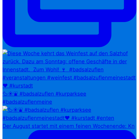
🦆☀️⛲ #badsalzuflen #kurparksee
#badsalzuflenmeine
Der August startet mit einem feinen Wochenende: Kn