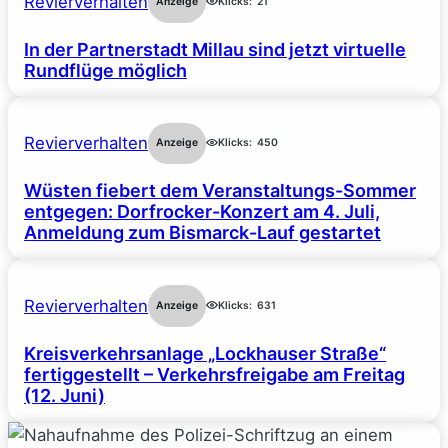
Revierverhalten
Anzeige
Klicks:
21
In der Partnerstadt Millau sind jetzt virtuelle
Rundflüge möglich
Revierverhalten
Anzeige
Klicks:
450
Wüsten fiebert dem Veranstaltungs-Sommer
entgegen: Dorfrocker-Konzert am 4. Juli,
Anmeldung zum Bismarck-Lauf gestartet
Revierverhalten
Anzeige
Klicks:
631
Kreisverkehrsanlage „Lockhauser Straße“
fertiggestellt – Verkehrsfreigabe am Freitag
(12. Juni)