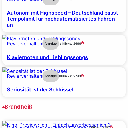
Autonom mit Highspeed – Deutschland passt
Tempolimit für hochautomatisiertes Fahren
an
Revierverhalten
Anzeige
Klicks:
2499
Klaviernoten und Lieblingssongs
Revierverhalten
Anzeige
Klicks:
2790
Seriosität ist der Schlüssel
Brandheiß
Geschmackssachen
, 
Filme & Serien
Klicks:
2357