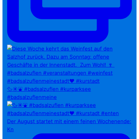
🦆☀️⛲ #badsalzuflen #kurparksee
#badsalzuflenmeine
Der August startet mit einem feinen Wochenende:
Kn