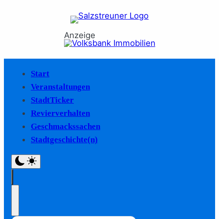
Anzeige
Start
Veranstaltungen
StadtTicker
Revierverhalten
Geschmackssachen
Stadtgeschichte(n)