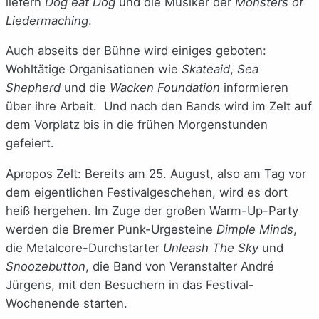
liefern
Dog eat Dog
und die Musiker der
Monsters of
Liedermaching
.
Auch abseits der Bühne wird einiges geboten:
Wohltätige Organisationen wie
Skateaid
,
Sea
Shepherd
und die
Wacken Foundation
informieren
über ihre Arbeit. Und nach den Bands wird im Zelt auf
dem Vorplatz bis in die frühen Morgenstunden
gefeiert.
Apropos Zelt: Bereits am 25. August, also am Tag vor
dem eigentlichen Festivalgeschehen, wird es dort
heiß hergehen. Im Zuge der großen Warm-Up-Party
werden die Bremer Punk-Urgesteine
Dimple Minds
,
die Metalcore-Durchstarter
Unleash The Sky
und
Snoozebutton
, die Band von Veranstalter André
Jürgens, mit den Besuchern in das Festival-
Wochenende starten.