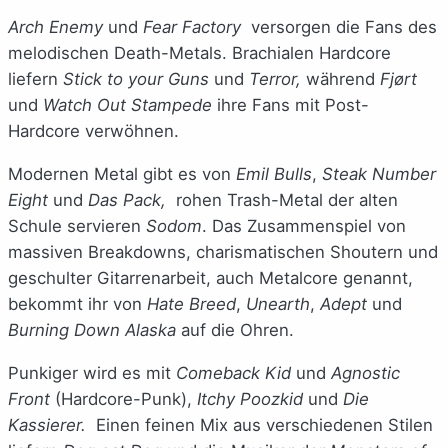
Arch Enemy
und
Fear Factory
versorgen die Fans des
melodischen Death-Metals. Brachialen Hardcore
liefern
Stick to your Guns
und
Terror,
während
Fjørt
und
Watch Out Stampede
ihre Fans mit Post-
Hardcore verwöhnen.
Modernen Metal gibt es von
Emil Bulls
,
Steak Number
Eight
und
Das Pack,
rohen Trash-Metal der alten
Schule servieren
Sodom
. Das Zusammenspiel von
massiven Breakdowns, charismatischen Shoutern und
geschulter Gitarrenarbeit, auch Metalcore genannt,
bekommt ihr von
Hate Breed
,
Unearth
,
Adept
und
Burning Down Alaska
auf die Ohren.
Punkiger wird es mit
Comeback Kid
und
Agnostic
Front
(Hardcore-Punk),
Itchy Poozkid
und
Die
Kassierer.
Einen feinen Mix aus verschiedenen Stilen