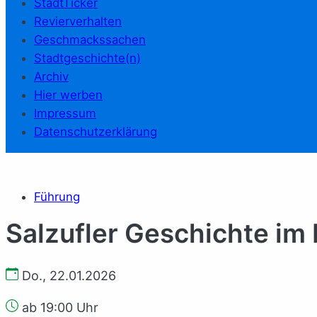
StadtTicker
Revierverhalten
Geschmackssachen
Stadtgeschichte(n)
Archiv
Hier werben
Impressum
Datenschutzerklärung
Führung
Salzufler Geschichte im
Do., 22.01.2026
ab 19:00 Uhr