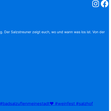
Salzstreuner
Salzst
ag. Der Salzstreuner zeigt euch, wo und wann was los ist. Von der