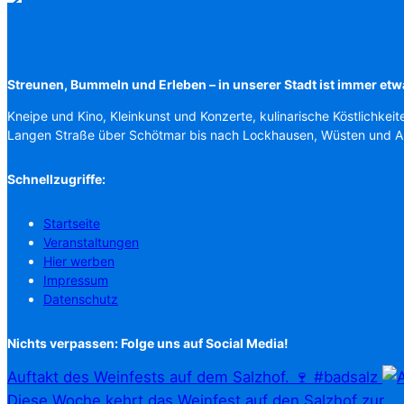
Streunen, Bummeln und Erleben – in unserer Stadt ist immer etw
Kneipe und Kino, Kleinkunst und Konzerte, kulinarische Köstlichkeit
Langen Straße über Schötmar bis nach Lockhausen, Wüsten und 
Schnellzugriffe:
Startseite
Veranstaltungen
Hier werben
Impressum
Datenschutz
Nichts verpassen: Folge uns auf Social Media!
Auftakt des Weinfests auf dem Salzhof. 🍷 #badsalz
Diese Woche kehrt das Weinfest auf den Salzhof zur