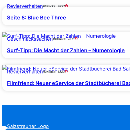
Revierverhalten
Klicks:
4727
Seite 8: Blue Bee Three
Geschmackssachen
Klicks:
2871
Surf-Tipp: Die Macht der Zahlen – Numerologie
Revierverhalten
Klicks:
1220
Filmfriend: Neuer eService der Stadtbücherei Ba