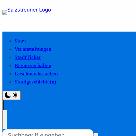
Start
Veranstaltungen
StadtTicker
Revierverhalten
Geschmackssachen
Stadtgeschichte(n)