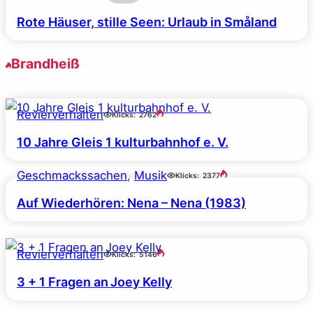
Rote Häuser, stille Seen: Urlaub in Småland
Brandheiß
Revierverhalten
Klicks:
2762
10 Jahre Gleis 1 kulturbahnhof e. V.
Geschmackssachen
, 
Musik
Klicks:
2377
Auf Wiederhören: Nena – Nena (1983)
Revierverhalten
Klicks:
5146
3 + 1 Fragen an Joey Kelly