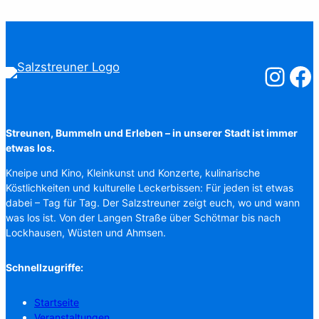
Salzstreuner
Salzst
Streunen, Bummeln und Erleben – in unserer Stadt ist immer
etwas los.
Kneipe und Kino, Kleinkunst und Konzerte, kulinarische
Köstlichkeiten und kulturelle Leckerbissen: Für jeden ist etwas
dabei – Tag für Tag. Der Salzstreuner zeigt euch, wo und wann
was los ist. Von der Langen Straße über Schötmar bis nach
Lockhausen, Wüsten und Ahmsen.
Schnellzugriffe:
Startseite
Veranstaltungen