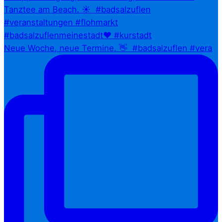
Neue Woche, neue Termine. 👋⁠ ⁠ #badsalzuflen #vera