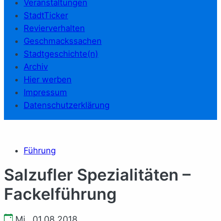
Veranstaltungen
StadtTicker
Revierverhalten
Geschmackssachen
Stadtgeschichte(n)
Archiv
Hier werben
Impressum
Datenschutzerklärung
Führung
Salzufler Spezialitäten –
Fackelführung
Mi., 01.08.2018