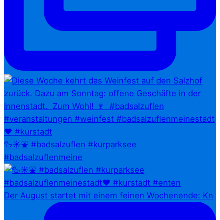
🦆☀️⛲ #badsalzuflen #kurparksee
#badsalzuflenmeine
Der August startet mit einem feinen Wochenende: Kn