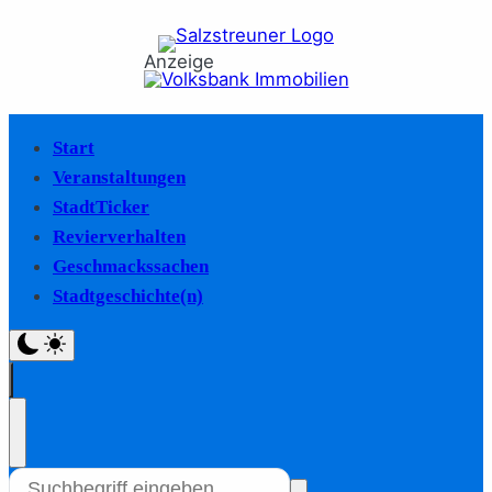
Anzeige
Start
Veranstaltungen
StadtTicker
Revierverhalten
Geschmackssachen
Stadtgeschichte(n)