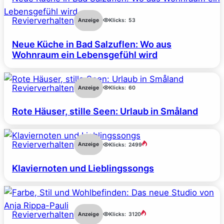
Revierverhalten
Anzeige
Klicks:
53
Neue Küche in Bad Salzuflen: Wo aus
Wohnraum ein Lebensgefühl wird
Revierverhalten
Anzeige
Klicks:
60
Rote Häuser, stille Seen: Urlaub in Småland
Revierverhalten
Anzeige
Klicks:
2499
Klaviernoten und Lieblingssongs
Revierverhalten
Anzeige
Klicks:
3120