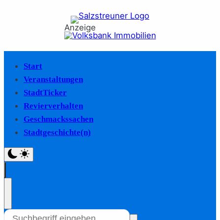
Anzeige
Start
Veranstaltungen
StadtTicker
Revierverhalten
Geschmackssachen
Stadtgeschichte(n)