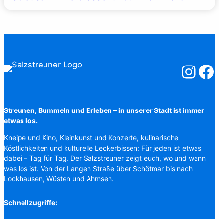
Salzstreuner
Salzst
Streunen, Bummeln und Erleben – in unserer Stadt ist immer
etwas los.
Kneipe und Kino, Kleinkunst und Konzerte, kulinarische
Köstlichkeiten und kulturelle Leckerbissen: Für jeden ist etwas
dabei – Tag für Tag. Der Salzstreuner zeigt euch, wo und wann
was los ist. Von der Langen Straße über Schötmar bis nach
Lockhausen, Wüsten und Ahmsen.
Schnellzugriffe: