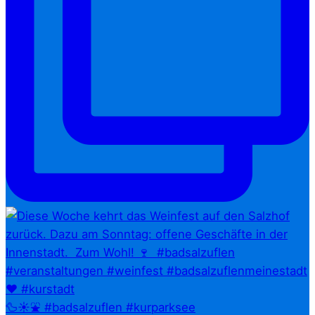
🦆☀️⛲ #badsalzuflen #kurparksee