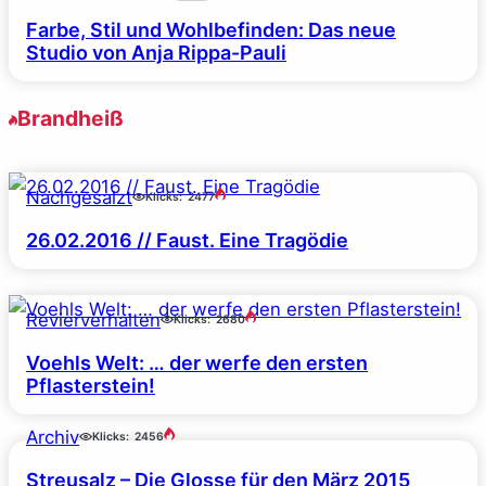
Farbe, Stil und Wohlbefinden: Das neue
Studio von Anja Rippa-Pauli
Brandheiß
Nachgesalzt
Klicks:
2477
26.02.2016 // Faust. Eine Tragödie
Revierverhalten
Klicks:
2680
Voehls Welt: … der werfe den ersten
Pflasterstein!
Archiv
Klicks:
2456
Streusalz – Die Glosse für den März 2015