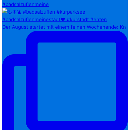
#badsalzuflenmeine
Der August startet mit einem feinen Wochenende: Kn