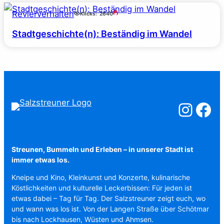
Revierverhalten
Klicks:
2640
Stadtgeschichte(n): Beständig im Wandel
Salzstreuner a
Salzstreu
Streunen, Bummeln und Erleben – in unserer Stadt ist
immer etwas los.
Kneipe und Kino, Kleinkunst und Konzerte, kulinarische
Köstlichkeiten und kulturelle Leckerbissen: Für jeden ist
etwas dabei – Tag für Tag. Der Salzstreuner zeigt euch, wo
und wann was los ist. Von der Langen Straße über Schötmar
bis nach Lockhausen, Wüsten und Ahmsen.