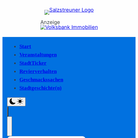
Anzeige
Start
Veranstaltungen
StadtTicker
Revierverhalten
Geschmackssachen
Stadtgeschichte(n)