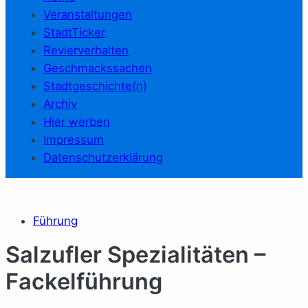
Veranstaltungen
StadtTicker
Revierverhalten
Geschmackssachen
Stadtgeschichte(n)
Archiv
Hier werben
Impressum
Datenschutzerklärung
Führung
Salzufler Spezialitäten –
Fackelführung