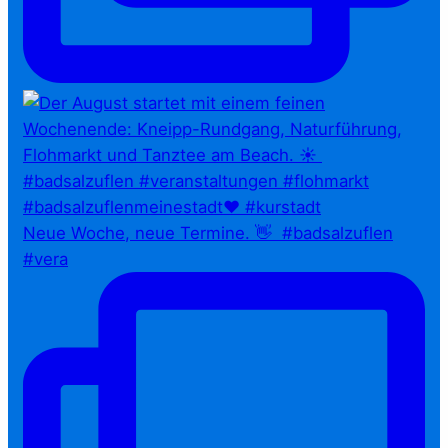
Neue Woche, neue Termine. 👋⁠ ⁠ #badsalzuflen
#vera