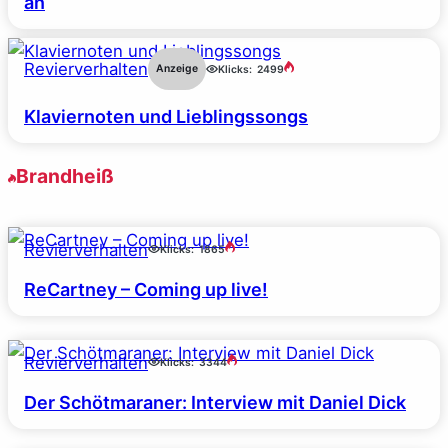
an
Revierverhalten
Anzeige
Klicks:
2499
Klaviernoten und Lieblingssongs
Brandheiß
Revierverhalten
Klicks:
1865
ReCartney – Coming up live!
Revierverhalten
Klicks:
3344
Der Schötmaraner: Interview mit Daniel Dick