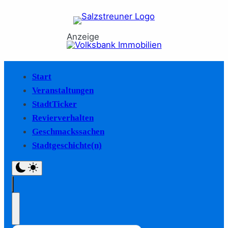
Anzeige
Start
Veranstaltungen
StadtTicker
Revierverhalten
Geschmackssachen
Stadtgeschichte(n)