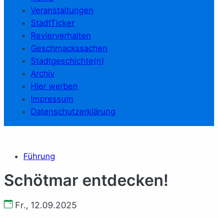
Veranstaltungen
StadtTicker
Revierverhalten
Geschmackssachen
Stadtgeschichte(n)
Archiv
Hier werben
Impressum
Datenschutzerklärung
Führung
Schötmar entdecken!
Fr., 12.09.2025