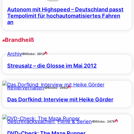
Autonom mit Highspeed – Deutschland passt
Tempolimit für hochautomatisiertes Fahren
an
Brandheiß
Archiv
Klicks:
2912
Streusalz – die Glosse im Mai 2012
Revierverhalten
Klicks:
3982
Das Dorfkind: Interview mit Heike Görder
Geschmackssachen
, 
Filme & Serien
Klicks:
2479
DVD-Check: The Maze Runner