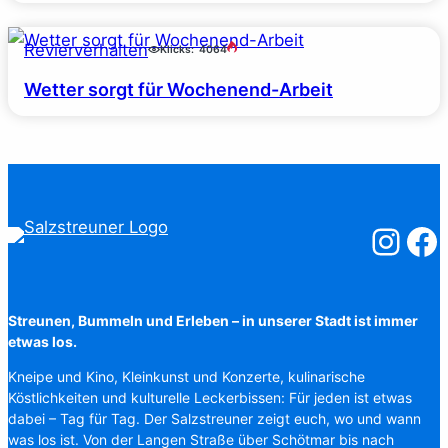
Revierverhalten
Klicks:
4064
Wetter sorgt für Wochenend-Arbeit
Salzstreuner
Salzst
Streunen, Bummeln und Erleben – in unserer Stadt ist immer
etwas los.
Kneipe und Kino, Kleinkunst und Konzerte, kulinarische
Köstlichkeiten und kulturelle Leckerbissen: Für jeden ist etwas
dabei – Tag für Tag. Der Salzstreuner zeigt euch, wo und wann
was los ist. Von der Langen Straße über Schötmar bis nach