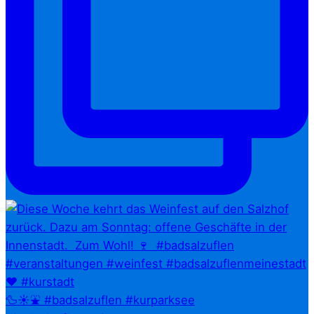
🦆☀️⛲ #badsalzuflen #kurparksee