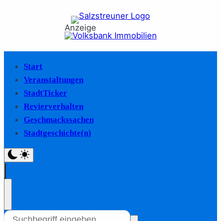
Anzeige
Start
Veranstaltungen
StadtTicker
Revierverhalten
Geschmackssachen
Stadtgeschichte(n)