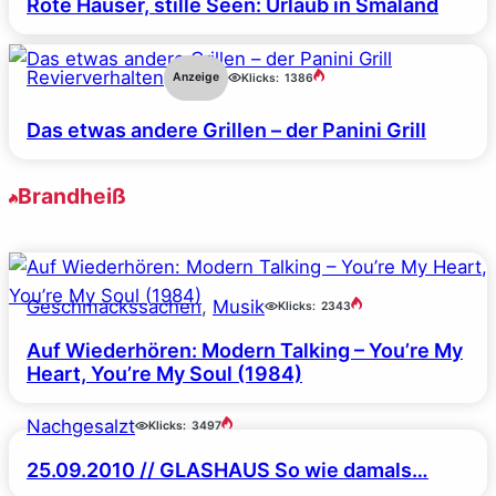
Rote Häuser, stille Seen: Urlaub in Småland
Revierverhalten
Anzeige
Klicks:
1386
Das etwas andere Grillen – der Panini Grill
Brandheiß
Geschmackssachen
, 
Musik
Klicks:
2343
Auf Wiederhören: Modern Talking – You’re My
Heart, You’re My Soul (1984)
Nachgesalzt
Klicks:
3497
25.09.2010 // GLASHAUS So wie damals…