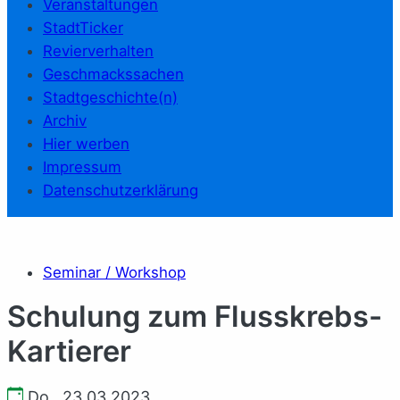
Veranstaltungen
StadtTicker
Revierverhalten
Geschmackssachen
Stadtgeschichte(n)
Archiv
Hier werben
Impressum
Datenschutzerklärung
Seminar / Workshop
Schulung zum Flusskrebs-
Kartierer
Do., 23.03.2023