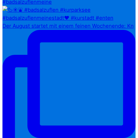
#badsalzuflenmeine
Der August startet mit einem feinen Wochenende: Kn