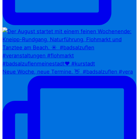
Neue Woche, neue Termine. 👋⁠ ⁠ #badsalzuflen #vera