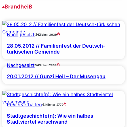
Brandheiß
Nachgesalzt
Klicks:
3039
28.05.2012 // Familienfest der Deutsch-
türkischen Gemeinde
Nachgesalzt
Klicks:
2868
20.01.2012 // Gunzi Heil – Der Musengau
Revierverhalten
Klicks:
2779
Stadtgeschichte(n): Wie ein halbes
Stadtviertel verschwand