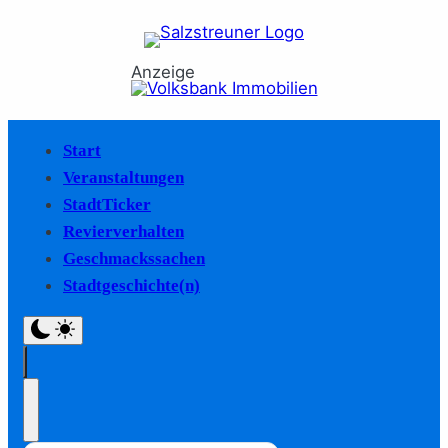
Anzeige
Start
Veranstaltungen
StadtTicker
Revierverhalten
Geschmackssachen
Stadtgeschichte(n)