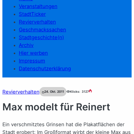
Veranstaltungen
StadtTicker
Revierverhalten
Geschmackssachen
Stadtgeschichte(n)
Archiv
Hier werben
Impressum
Datenschutzerklärung
Revierverhalten
24. Okt. 2011
Klicks:
3127
Max modelt für Reinert
Ein verschmitztes Grinsen hat die Plakatflächen der
Stadt erobert: Im Großformat wirbt der kleine Max aus