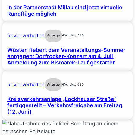
In der Partnerstadt Millau sind jetzt virtuelle
Rundflüge möglich
Revierverhalten
Anzeige
Klicks:
450
Wüsten fiebert dem Veranstaltungs-Sommer
entgegen: Dorfrocker-Konzert am 4. Juli,
Anmeldung zum Bismarck-Lauf gestartet
Revierverhalten
Anzeige
Klicks:
630
Kreisverkehrsanlage „Lockhauser Straße“
fertiggestellt – Verkehrsfreigabe am Freitag
(12. Juni)