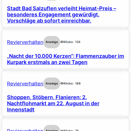
Stadt Bad Salzuflen verleiht Heimat-Preis –
besonderes Engagement gewürdigt.
Vorschläge ab sofort einreichbar.
Revierverhalten
Anzeige
Klicks:
124
„Nacht der 10.000 Kerzen“: Flammenzauber im
Kurpark erstmals an zwei Tagen
Revierverhalten
Anzeige
Klicks:
188
Shoppen, Stöbern, Flanieren: 2.
Nachtflohmarkt am 22. August in der
Innenstadt
Anzeige
Klicks:
74