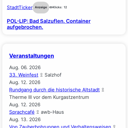
StadtTicker
Anzeige
Klicks:
12
POL-LIP: Bad Salzuflen. Container
aufgebrochen.
Veranstaltungen
Aug.
06.
2026
33. Weinfest
Salzhof
Aug.
12.
2026
Rundgang durch die historische Altstadt
Therme III vor dem Kurgastzentrum
Aug.
12.
2026
Sprachcafé
awb-Haus
Aug.
13.
2026
Von Zauberbohrungen und Verhaltensweisen