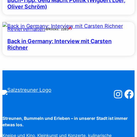
Buch-Tipp: Geld Macht Politik (Wigbert Löer,
Oliver Schröm)
Revierverhalten
Klicks:
2282
Back in Germany: Interview mit Carsten
Richner
Salzstreuner
Salzst
Streunen, Bummeln und Erleben – in unserer Stadt ist immer
etwas los.
Kneipe und Kino, Kleinkunst und Konzerte, kulinarische