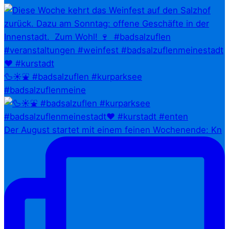
🦆☀️⛲ #badsalzuflen #kurparksee
#badsalzuflenmeine
Der August startet mit einem feinen Wochenende: Kn