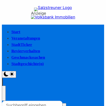
Anzeige
Start
Veranstaltungen
StadtTicker
Revierverhalten
Geschmackssachen
Stadtgeschichte(n)