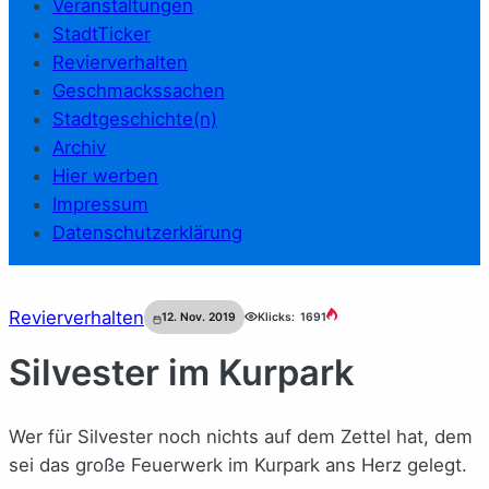
Veranstaltungen
StadtTicker
Revierverhalten
Geschmackssachen
Stadtgeschichte(n)
Archiv
Hier werben
Impressum
Datenschutzerklärung
Revierverhalten
12. Nov. 2019
Klicks:
1691
Silvester im Kurpark
Wer für Silvester noch nichts auf dem Zettel hat, dem
sei das große Feuerwerk im Kurpark ans Herz gelegt.