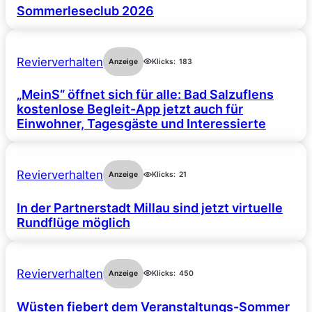
Sommerleseclub 2026
Revierverhalten
Anzeige
Klicks:
183
„MeinS“ öffnet sich für alle: Bad Salzuflens
kostenlose Begleit-App jetzt auch für
Einwohner, Tagesgäste und Interessierte
Revierverhalten
Anzeige
Klicks:
21
In der Partnerstadt Millau sind jetzt virtuelle
Rundflüge möglich
Revierverhalten
Anzeige
Klicks:
450
Wüsten fiebert dem Veranstaltungs-Sommer