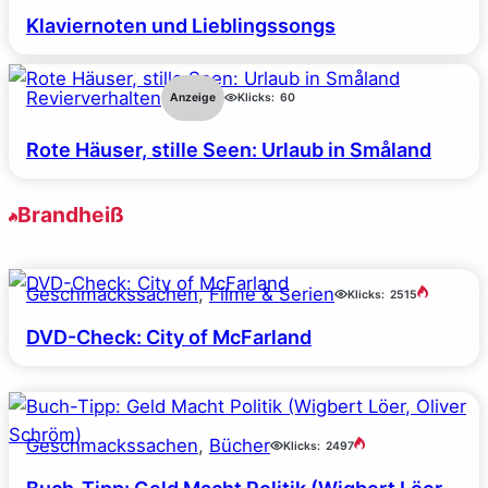
Klaviernoten und Lieblingssongs
Revierverhalten
Anzeige
Klicks:
60
Rote Häuser, stille Seen: Urlaub in Småland
Brandheiß
Geschmackssachen
, 
Filme & Serien
Klicks:
2515
DVD-Check: City of McFarland
Geschmackssachen
, 
Bücher
Klicks:
2497