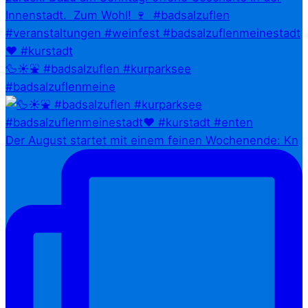
🦆☀️⛲ #badsalzuflen #kurparksee
#badsalzuflenmeine
Der August startet mit einem feinen Wochenende: Kn