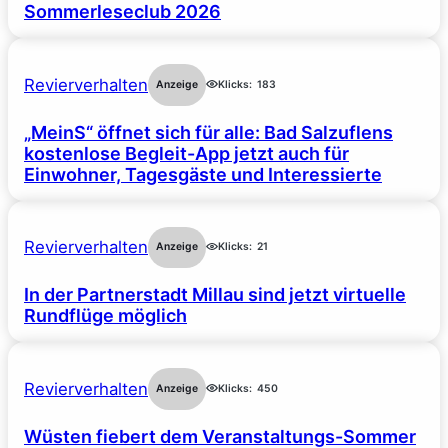
Sommerleseclub 2026
Revierverhalten
Anzeige
Klicks:
183
„MeinS“ öffnet sich für alle: Bad Salzuflens
kostenlose Begleit-App jetzt auch für
Einwohner, Tagesgäste und Interessierte
Revierverhalten
Anzeige
Klicks:
21
In der Partnerstadt Millau sind jetzt virtuelle
Rundflüge möglich
Revierverhalten
Anzeige
Klicks:
450
Wüsten fiebert dem Veranstaltungs-Sommer