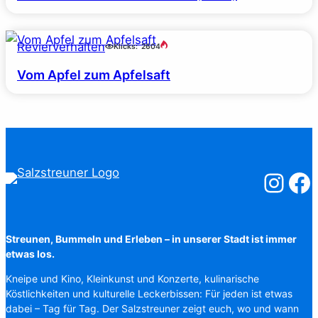
Revierverhalten
Klicks:
2604
Vom Apfel zum Apfelsaft
Salzstreuner
Salzst
Streunen, Bummeln und Erleben – in unserer Stadt ist immer
etwas los.
Kneipe und Kino, Kleinkunst und Konzerte, kulinarische
Köstlichkeiten und kulturelle Leckerbissen: Für jeden ist etwas
dabei – Tag für Tag. Der Salzstreuner zeigt euch, wo und wann