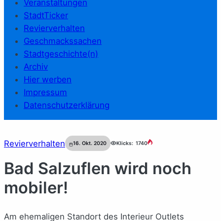
Veranstaltungen
StadtTicker
Revierverhalten
Geschmackssachen
Stadtgeschichte(n)
Archiv
Hier werben
Impressum
Datenschutzerklärung
Revierverhalten
16. Okt. 2020
Klicks:
1740
Bad Salzuflen wird noch
mobiler!
Am ehemaligen Standort des Interieur Outlets