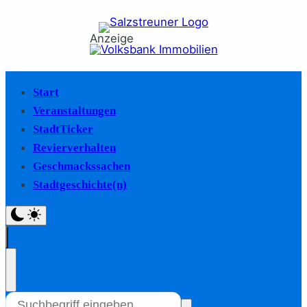
Anzeige
Start
Veranstaltungen
StadtTicker
Revierverhalten
Geschmackssachen
Stadtgeschichte(n)