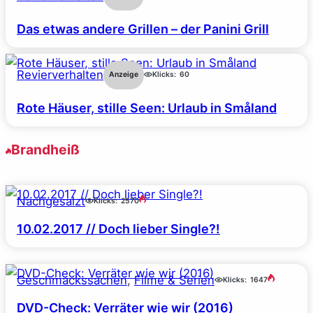
Das etwas andere Grillen – der Panini Grill
Revierverhalten
Anzeige
Klicks:
60
Rote Häuser, stille Seen: Urlaub in Småland
Brandheiß
Nachgesalzt
Klicks:
2570
10.02.2017 // Doch lieber Single?!
Geschmackssachen
, 
Filme & Serien
Klicks:
1647
DVD-Check: Verräter wie wir (2016)