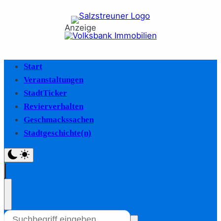
Anzeige
Start
Veranstaltungen
StadtTicker
Revierverhalten
Geschmackssachen
Stadtgeschichte(n)