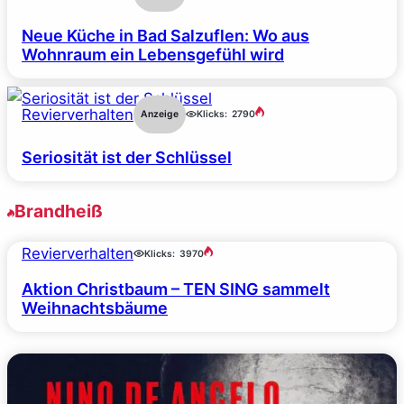
Neue Küche in Bad Salzuflen: Wo aus
Wohnraum ein Lebensgefühl wird
Revierverhalten
Anzeige
Klicks:
2790
Seriosität ist der Schlüssel
Brandheiß
Revierverhalten
Klicks:
3970
Aktion Christbaum – TEN SING sammelt
Weihnachtsbäume