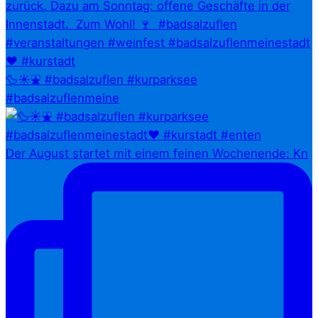
🦆☀️⛲ #badsalzuflen #kurparksee
#badsalzuflenmeine
Der August startet mit einem feinen Wochenende: Kn