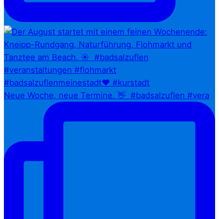
Neue Woche, neue Termine. 👋⁠ ⁠ #badsalzuflen #vera