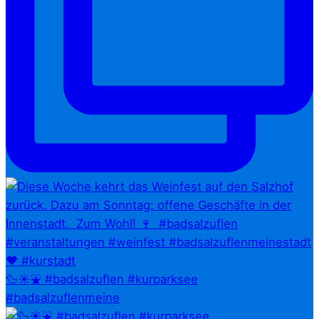
🦆☀️⛲ #badsalzuflen #kurparksee
#badsalzuflenmeine