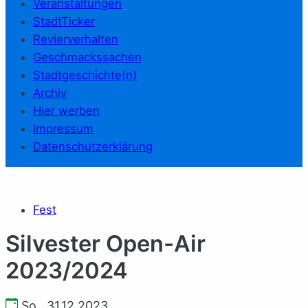
Veranstaltungen
StadtTicker
Revierverhalten
Geschmackssachen
Stadtgeschichte(n)
Archiv
Hier werben
Impressum
Datenschutzerklärung
Fest
Silvester Open-Air
2023/2024
So., 31.12.2023