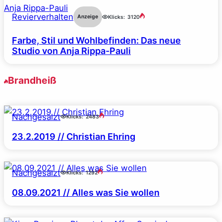
Revierverhalten
Anzeige
Klicks:
3120
Farbe, Stil und Wohlbefinden: Das neue
Studio von Anja Rippa-Pauli
Brandheiß
Nachgesalzt
Klicks:
2483
23.2.2019 // Christian Ehring
Nachgesalzt
Klicks:
1292
08.09.2021 // Alles was Sie wollen