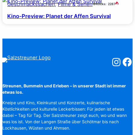
Geschmackssachen
, 
Filme & Serien
Klicks:
2287
Kino-Preview: Planet der Affen Survival
Salzstreuner
Salzst
Streunen, Bummeln und Erleben – in unserer Stadt ist immer
etwas los.
Kneipe und Kino, Kleinkunst und Konzerte, kulinarische
Köstlichkeiten und kulturelle Leckerbissen: Für jeden ist etwas
dabei – Tag für Tag. Der Salzstreuner zeigt euch, wo und wann
was los ist. Von der Langen Straße über Schötmar bis nach
Lockhausen, Wüsten und Ahmsen.