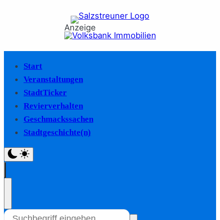
Anzeige
Start
Veranstaltungen
StadtTicker
Revierverhalten
Geschmackssachen
Stadtgeschichte(n)