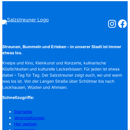
Salzstreuner
Salzst
Streunen, Bummeln und Erleben – in unserer Stadt ist immer
etwas los.
Kneipe und Kino, Kleinkunst und Konzerte, kulinarische
Köstlichkeiten und kulturelle Leckerbissen: Für jeden ist etwas
dabei – Tag für Tag. Der Salzstreuner zeigt euch, wo und wann
was los ist. Von der Langen Straße über Schötmar bis nach
Lockhausen, Wüsten und Ahmsen.
Schnellzugriffe:
Startseite
Veranstaltungen
Hier werben
Impressum