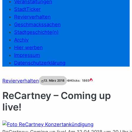
Veranstaltungen
StadtTicker
Revierverhalten
Geschmackssachen
Stadtgeschichte(n)
Archiv
Hier werben
Impressum
Datenschutzerklärung
Revierverhalten
13. März 2018
Klicks:
1865
ReCartney – Coming up
live!
ReCartney: Coming up live! Am 12.04.2018 um 20 Uhr 