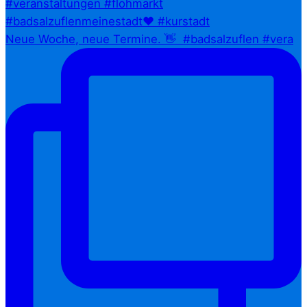
Neue Woche, neue Termine. 👋⁠ ⁠ #badsalzuflen #vera