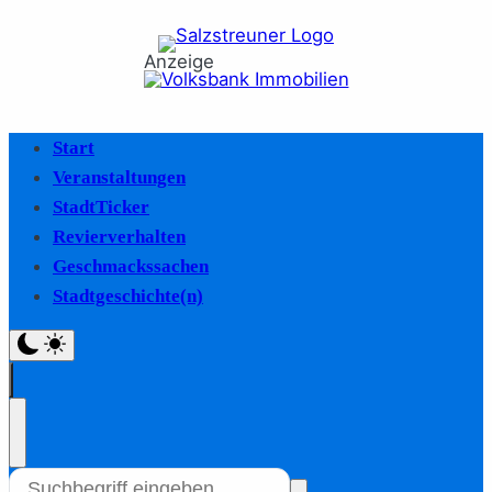
Anzeige
Start
Veranstaltungen
StadtTicker
Revierverhalten
Geschmackssachen
Stadtgeschichte(n)