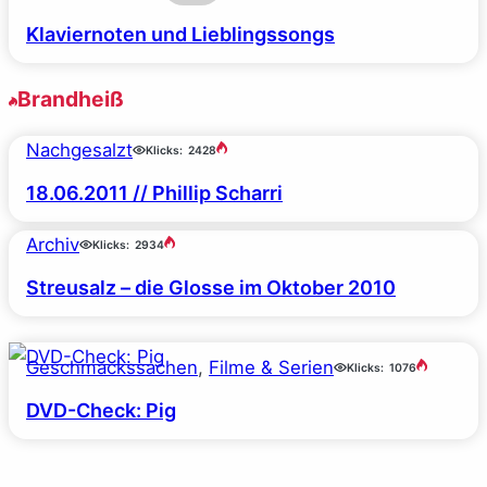
Klaviernoten und Lieblingssongs
Brandheiß
Nachgesalzt
Klicks:
2428
18.06.2011 // Phillip Scharri
Archiv
Klicks:
2934
Streusalz – die Glosse im Oktober 2010
Geschmackssachen
, 
Filme & Serien
Klicks:
1076
DVD-Check: Pig