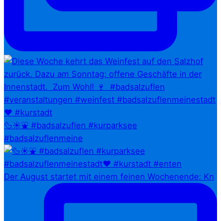
🦆☀️⛲ #badsalzuflen #kurparksee
#badsalzuflenmeine
Der August startet mit einem feinen Wochenende: Kn