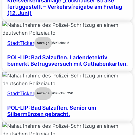
Kreisverkehrsanlage „Lockhauser Straße“
fertiggestellt – Verkehrsfreigabe am Freitag
(12. Juni)
StadtTicker
Anzeige
Klicks:
2
POL-LIP: Bad Salzuflen. Ladendetektiv
bemerkt Betrugsversuch mit Guthabenkarten.
StadtTicker
Anzeige
Klicks:
250
POL-LIP: Bad Salzuflen. Senior um
Silbermünzen gebracht.