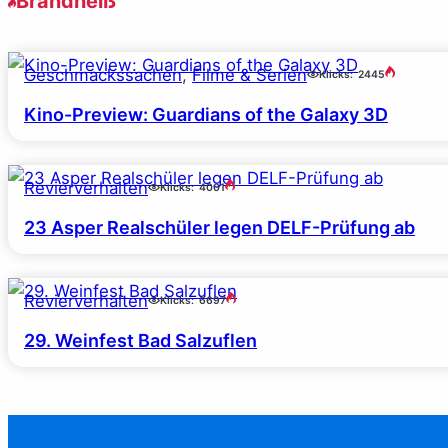
Brandheiß
Geschmackssachen
, 
Filme & Serien
Klicks:
2445
Kino-Preview: Guardians of the Galaxy 3D
Revierverhalten
Klicks:
4001
23 Asper Realschüler legen DELF-Prüfung ab
Revierverhalten
Klicks:
6697
29. Weinfest Bad Salzuflen