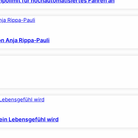
polimit für hochautomatisiertes Fahren an
on Anja Rippa-Pauli
ein Lebensgefühl wird