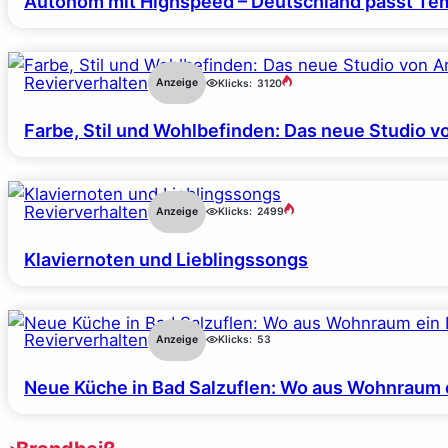
Autonom mit Highspeed – Deutschland passt Tem
Revierverhalten
Anzeige
Klicks:
3120
Farbe, Stil und Wohlbefinden: Das neue Studio v
Revierverhalten
Anzeige
Klicks:
2499
Klaviernoten und Lieblingssongs
Revierverhalten
Anzeige
Klicks:
53
Neue Küche in Bad Salzuflen: Wo aus Wohnraum 