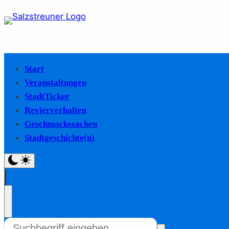
Start
Veranstaltungen
StadtTicker
Revierverhalten
Geschmackssachen
Stadtgeschichte(n)