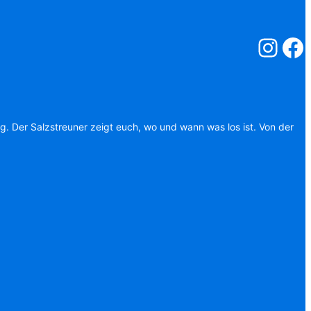
Salzstreuner
Salzst
ag. Der Salzstreuner zeigt euch, wo und wann was los ist. Von der